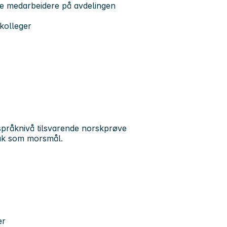
ge medarbeidere på avdelingen
kolleger
pråknivå tilsvarende norskprøve
råk som morsmål.
er