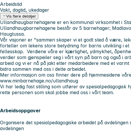
Arbeidstid
Vakt, dagtid, ukedager
Vis flere detaljer
Ullandhaugbarnehagene er en kommunal virksomhet i S
Ullandhaugbarnehagene består av 5 barnehager; Madlavol
Haugtussa.
Vår visjoner er "sammen skaper vi et godt sted å være, le
forteller om lekens store betydning for barns utvikling i e
fellesskap. Verdiene våre er kjærlighet, ydmykhet, åpenhe
verdier som gjenspeiler seg i vårt syn på barn og også i ar
arbeid og vi er nå på jakt etter medarbeidere med et varmt 
bidra sammen med oss i dette arbeidet.
Mer informasjon om oss finner dere på hjemmesidene vår
www.minbarnehage.no/ullandhaug
Vi har ledig fast stilling som utfører av spesialpedagogisk hj
rette personen som skal jobbe med oss i vårt team.
Arbeidsoppgaver
Organisere det spesialpedagogiske arbeidet på avdelinge
avdelingen