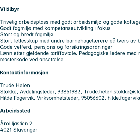
Vi tilbyr
Trivelig arbeidsplass med godt arbeidsmiljø og gode kolleg
Godt fagmiljø med kompetanseutvikling i fokus
Stort og bredt fagmiljø
Stort fellesskap med andre barnehagelærere på tvers av 
Gode velferd, pensjons og forsikringsordninger
Lønn etter gjeldende tariffavtale. Pedagogiske ledere med 
masterkode ved ansettelse
Kontaktinformasjon
Trude Helen
Stokke, Avdelingsleder, 93851983,
Trude.helen.stokke@s
Hilde Fagervik, Virksomhetsleder, 95056602,
hilde.fagerv
Arbeidssted
Åroliljastien 2
4021 Stavanger