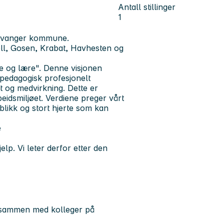
Antall stillinger
1
tavanger kommune.
l, Gosen, Krabat, Havhesten og
ke og lære". Denne visjonen
t pedagogisk profesjonelt
t og medvirkning. Dette er
beidsmiljøet. Verdiene preger vårt
blikk og stort hjerte som kan
e
elp. Vi leter derfor etter den
n sammen med kolleger på