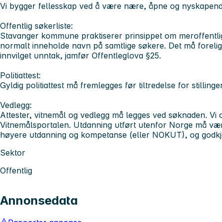
Vi bygger fellesskap ved å være nære, åpne og nyskapen
Offentlig søkerliste:
Stavanger kommune praktiserer prinsippet om meroffentlighe
normalt inneholde navn på samtlige søkere. Det må forelig
innvilget unntak, jamfør Offentleglova §25.
Politiattest:
Gyldig politiattest må fremlegges før tiltredelse for stilling
Vedlegg:
Attester, vitnemål og vedlegg må legges ved søknaden. Vi o
Vitnemålsportalen. Utdanning utført utenfor Norge må vær
høyere utdanning og kompetanse (eller NOKUT), og godk
Sektor
Offentlig
Annonsedata