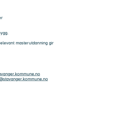
er
bygg.
relevant masterutdanning gir
tavanger.kommune.no
ik@stavanger.kommune.no