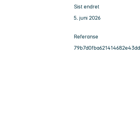
Sist endret
5. juni 2026
Referanse
79b7d0fba621414682e43dd