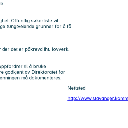
de
t. Offentlig søkerliste vil
ge tungtveiende grunner for å få
er der det er påkrevd iht. lovverk.
ppfordrer til å bruke
e godkjent av Direktoratet for
jenningen må dokumenteres.
Nettsted
http://www.stavanger.kom