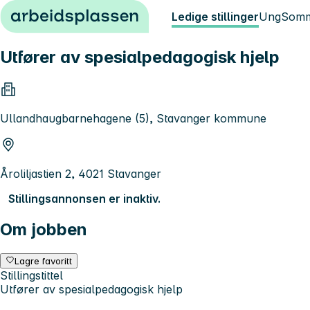
Hopp til innhold
Ledige stillinger
Ung
Somm
Utfører av spesialpedagogisk hjelp
Ullandhaugbarnehagene (5), Stavanger kommune
Åroliljastien 2, 4021 Stavanger
Stillingsannonsen er inaktiv.
Om jobben
Lagre favoritt
Stillingstittel
Utfører av spesialpedagogisk hjelp