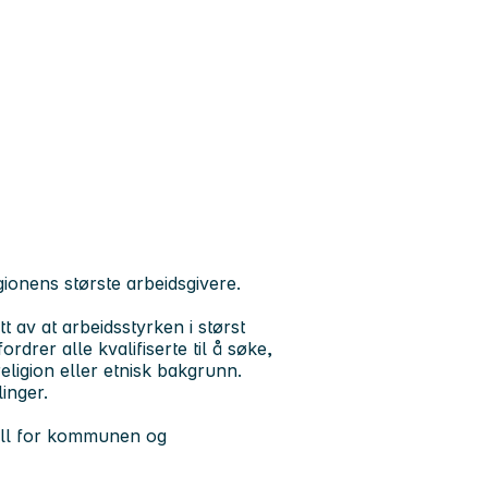
ionens største arbeidsgivere.
t av at arbeidsstyrken i størst
drer alle kvalifiserte til å søke,
religion eller etnisk bakgrunn.
inger.
ell for kommunen og