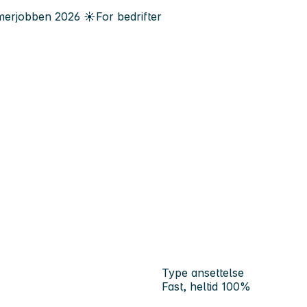
erjobben
2026
☀️
For bedrifter
Type ansettelse
Fast, heltid 100%