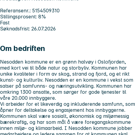
Referansenr.: 5154509310
Stillingsprosent: 8%
Fast
Søknadsfrist: 26.07.2026
Om bedriften
Nesodden kommune er en grønn halvøy i Oslofjorden,
med kort vei til både natur og storbyliv. Kommunen har
unike kvaliteter i form av skog, strand og fjord, og et rikt
kunst- og kulturliv. Nesodden er en kommune i vekst som
satser på samfunns- og næringsutvikling. Kommunen har
omkring 1300 ansatte, som sørger for gode tjenester til
våre 20.000 innbyggere.
Vi arbeider for et likeverdig og inkluderende samfunn, som
åpner for deltakelse og engasjement hos innbyggerne.
Kommunen skal være sosialt, økonomisk og miljømessig
bærekraftig, og har som mål å være foregangskommune
innen miljø- og klimaarbeid. I Nesodden kommune jobber
medarbeidere og ledere sammen for at kommunen skal