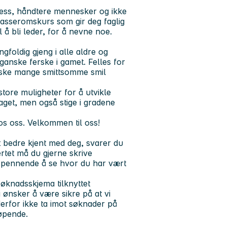
ress, håndtere mennesker og ikke
 klasseromskurs som gir deg faglig
 å bli leder, for å nevne noe.
oldig gjeng i alle aldre og
anske ferske i gamet. Felles for
ganske mange smittsomme smil
store muligheter for å utvikle
get, men også stige i gradene
os oss. Velkommen til oss!
tt bedre kjent med deg, svarer du
rtet må du gjerne skrive
er spennende å se hvor du har vært
søknadsskjema tilknyttet
i ønsker å være sikre på at vi
erfor ikke ta imot søknader på
løpende.