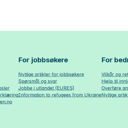
For jobbsøkere
For bedr
Nyttige artikler for jobbsøkere
Vilkår og ret
Spørsmål og svar
Hjelp til inn
sler
Jobbe i utlandet (EURES)
Overføre a
erklæring
Information to refugees from Ukraine
Nyttige artik
sen.no