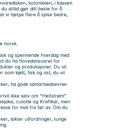
kvaredisken, kolonialen, i kassen
 alltid gjør ditt beste for å
 vi hjelpe flere å spise bedre,
e norsk.
ktisk og spennende hverdag med
 vil du ha hovedansvaret for
dukter og produksjoner. Du vil
som kjøtt, fisk og ost, du vil
sker, ha gode samarbeidsevner
tvil ikke selv om "Hellstrøm"
nekjake, culotte og Kraftkar, men
resse for mat fra før av. Om du
er, takler utfordringer, tunge
ing.