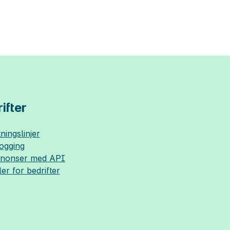
ifter
ningslinjer
logging
nnonser med API
ler for bedrifter