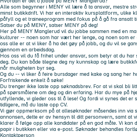
Hvordan er det å jobbe på MENY Manglerud?
Alle som begynner i MENY vil lære å ta ansvar, mestre st
minst butikkdrift. Vi har en interaktiv kursplattform, ulike
påfyll og et traineeprogram med fokus på å gå fra ansatt til
Satser du på MENY, satser MENY på deg!
Her på MENY Manglerud vil du jobbe sammen med en mangf
kulturer -- noen som har vært her lenge, og noen som er g
oss alle er at vi liker å ha det gøy på jobb, og du vil se 
gjennom en arbeidsdag.
Hos oss vil du få frihet under ansvar, som betyr at du har 
deg. Du kan både tilegne deg ny kunnskap og lære butikkfa
når muligheten byr seg.
Og du -- vi liker å feire bursdager med kake og sang her h
Forfriskende enkelt å søke!
Du trenger ikke laste opp søknadsbrev. For at vi skal bli li
på spørsmålene om deg og din erfaring. Har du mye på hje
utfyllende, vi gleder oss til å lese! Og fordi vi synes det 
tidligere, må du laste opp CV.
Vi gjør oppmerksom på at
alle
søknader
må
sendes inn via 
annonsen, dette er av hensyn til ditt personvern, samt
at v
klarer å følge opp alle kandidater på en god måte. Vi
kan d
papir i butikken eller via e-post. Søknader behandles fort
Kontaktperson