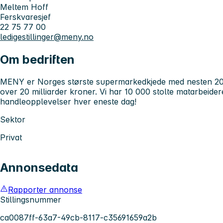
Meltem Hoff
Ferskvaresjef
22 75 77 00
ledigestillinger@meny.no
Om bedriften
MENY er Norges største supermarkedkjede med nesten 20
over 20 milliarder kroner. Vi har 10 000 stolte matarbeide
handleopplevelser hver eneste dag!
Sektor
Privat
Annonsedata
Rapporter annonse
Stillingsnummer
ca0087ff-63a7-49cb-8117-c35691659a2b