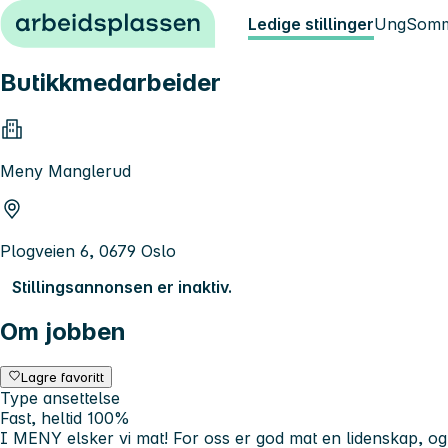
Hopp til innhold
Ledige stillinger
Ung
Somm
Butikkmedarbeider
Meny Manglerud
Plogveien 6, 0679 Oslo
Stillingsannonsen er inaktiv.
Om jobben
Lagre favoritt
Type ansettelse
Fast, heltid 100%
I MENY elsker vi mat! For oss er god mat en lidenskap, og 