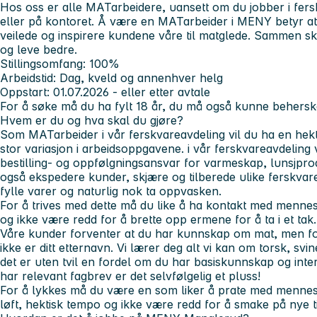
Hos oss er alle MATarbeidere, uansett om du jobber i fers
eller på kontoret. Å være en MATarbeider i MENY betyr at du
veilede og inspirere kundene våre til matglede. Sammen skal
og leve bedre.
Stillingsomfang: 100%
Arbeidstid: Dag, kveld og annenhver helg
Oppstart: 01.07.2026 - eller etter avtale
For å søke må du ha fylt 18 år, du må også kunne behersk
Hvem er du og hva skal du gjøre?
Som MATarbeider i vår ferskvareavdeling vil du ha en he
stor variasjon i arbeidsoppgavene. i vår ferskvareavdeling
bestilling- og oppfølgningsansvar for varmeskap, lunsjpro
også ekspedere kunder, skjære og tilberede ulike ferskvarer 
fylle varer og naturlig nok ta oppvasken.
For å trives med dette må du like å ha kontakt med menne
og ikke være redd for å brette opp ermene for å ta i et tak.
Våre kunder forventer at du har kunnskap om mat, men for
ikke er ditt etternavn. Vi lærer deg alt vi kan om torsk, svi
det er uten tvil en fordel om du har basiskunnskap og inte
har relevant fagbrev er det selvfølgelig et pluss!
For å lykkes må du være en som liker å prate med mennesk
løft, hektisk tempo og ikke være redd for å smake på nye t