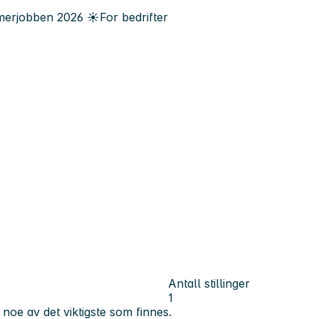
erjobben
2026
☀️
For bedrifter
Antall stillinger
1
noe av det viktigste som finnes.