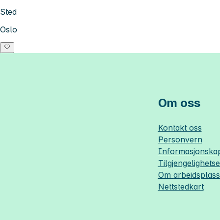
Sted
Oslo
Om oss
Kontakt oss
Personvern
Informasjonskap
Tilgjengelighets
Om
arbeidsplas
Nettstedkart