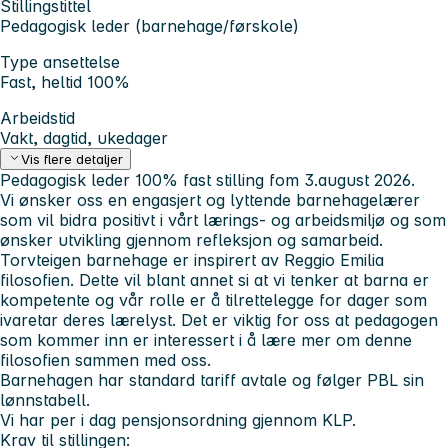
Stillingstittel
Pedagogisk leder (barnehage/førskole)
Type ansettelse
Fast, heltid 100%
Arbeidstid
Vakt, dagtid, ukedager
Vis flere detaljer
Pedagogisk leder 100% fast stilling fom 3.august 2026.
Vi ønsker oss en engasjert og lyttende barnehagelærer
som vil bidra positivt i vårt lærings- og arbeidsmiljø og som
ønsker utvikling gjennom refleksjon og samarbeid.
Torvteigen barnehage er inspirert av Reggio Emilia
filosofien. Dette vil blant annet si at vi tenker at barna er
kompetente og vår rolle er å tilrettelegge for dager som
ivaretar deres lærelyst. Det er viktig for oss at pedagogen
som kommer inn er interessert i å lære mer om denne
filosofien sammen med oss.
Barnehagen har standard tariff avtale og følger PBL sin
lønnstabell.
Vi har per i dag pensjonsordning gjennom KLP.
Krav til stillingen: