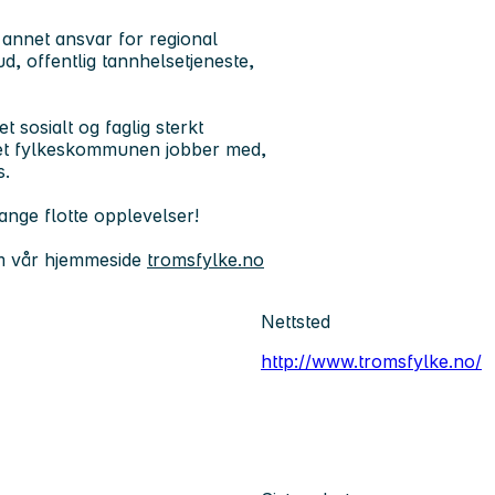
 annet ansvar for regional
ud, offentlig tannhelsetjeneste,
t sosialt og faglig sterkt
oldet fylkeskommunen jobber med,
s.
ange flotte opplevelser!
m vår hjemmeside
tromsfylke.no
Nettsted
http://www.tromsfylke.no/