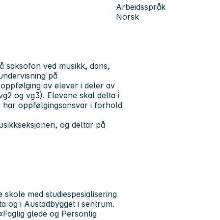
Arbeidsspråk
Norsk
 på saksofon ved musikk, dans,
undervisning på
ppfølging av elever i deler av
vg2 og vg3). Elevene skal delta i
r har oppfølgingsansvar i forhold
musikkseksjonen, og deltar på
skole med studiespesialisering
ta og i Austadbygget i sentrum.
«Faglig glede og Personlig