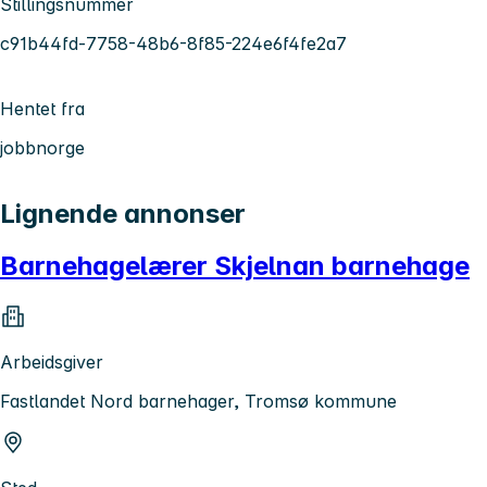
Stillingsnummer
c91b44fd-7758-48b6-8f85-224e6f4fe2a7
Hentet fra
jobbnorge
Lignende annonser
Barnehagelærer Skjelnan barnehage
Arbeidsgiver
Fastlandet Nord barnehager, Tromsø kommune