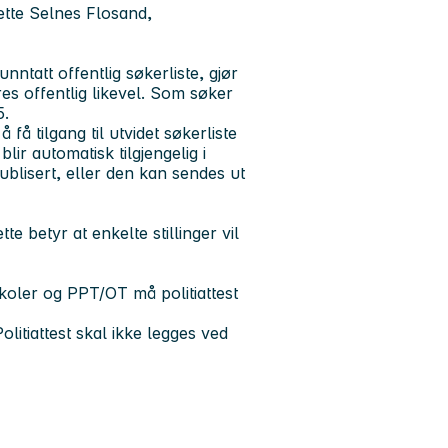
ette Selnes Flosand,
ntatt offentlig søkerliste, gjør
s offentlig likevel. Som søker
25.
 få tilgang til utvidet søkerliste
ir automatisk tilgjengelig i
blisert, eller den kan sendes ut
 betyr at enkelte stillinger vil
koler og PPT/OT må politiattest
olitiattest skal ikke legges ved