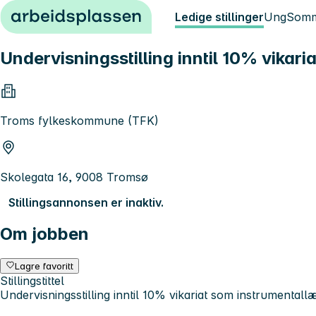
Hopp til innhold
Ledige stillinger
Ung
Somm
Undervisningsstilling inntil 10% vikar
Troms fylkeskommune (TFK)
Skolegata 16, 9008 Tromsø
Stillingsannonsen er inaktiv.
Om jobben
Lagre favoritt
Stillingstittel
Undervisningsstilling inntil 10% vikariat som instrumental