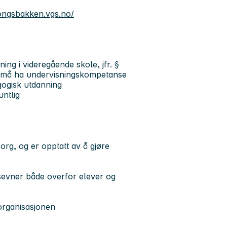
kongsbakken.vgs.no/
ing i videregående skole, jfr. §
re må ha undervisningskompetanse
gogisk utdanning
ntlig
org, og er opptatt av å gjøre
evner både overfor elever og
i organisasjonen