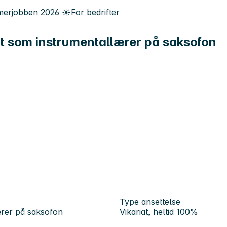
erjobben
2026
☀️
For bedrifter
iat som instrumentallærer på saksofon
Type ansettelse
lærer på saksofon
Vikariat, heltid 100%