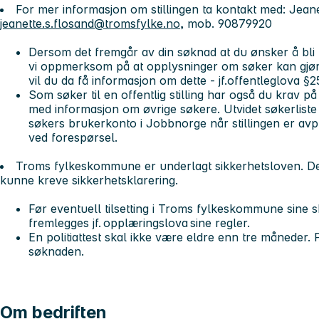
For mer informasjon om stillingen ta kontakt med: Jean
jeanette.s.flosand@tromsfylke.no
, mob. 90879920
Dersom det fremgår av din søknad at du ønsker å bli un
vi oppmerksom på at opplysninger om søker kan gjøre
vil du da få informasjon om dette - jf.offentleglova §
Som søker til en offentlig stilling har også du krav på å
med informasjon om øvrige søkere. Utvidet søkerliste bl
søkers brukerkonto i Jobbnorge når stillingen er avpu
ved forespørsel.
Troms fylkeskommune er underlagt sikkerhetsloven. Dette
kunne kreve sikkerhetsklarering.
Før eventuell tilsetting i Troms fylkeskommune sine s
fremlegges jf. opplæringslova sine regler.
En politiattest skal ikke være eldre enn tre måneder. P
søknaden.
Om bedriften