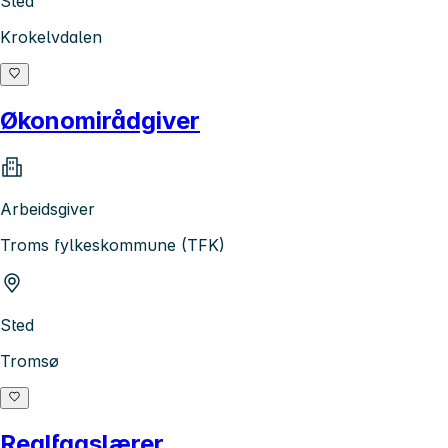
Sted
Krokelvdalen
Økonomirådgiver
Arbeidsgiver
Troms fylkeskommune (TFK)
Sted
Tromsø
Realfagslærer