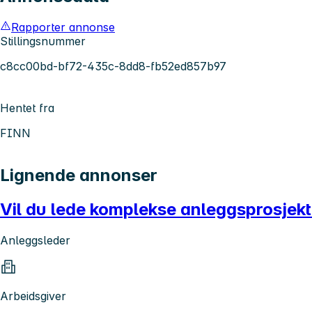
Rapporter annonse
Stillingsnummer
c8cc00bd-bf72-435c-8dd8-fb52ed857b97
Hentet fra
FINN
Lignende annonser
Vil du lede komplekse anleggsprosjekt
Anleggsleder
Arbeidsgiver