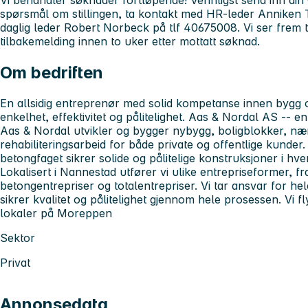
Vi behandler søknader fortløpende! Vennligst send inn di
spørsmål om stillingen, ta kontakt med HR-leder Anniken 
daglig leder Robert Norbeck på tlf 40675008. Vi ser frem til
tilbakemelding innen to uker etter mottatt søknad.
Om bedriften
En allsidig entreprenør med solid kompetanse innen bygg o
enkelhet, effektivitet og pålitelighet. Aas & Nordal AS -- en
Aas & Nordal utvikler og bygger nybygg, boligblokker, næ
rehabiliteringsarbeid for både private og offentlige kunder.
betongfaget sikrer solide og pålitelige konstruksjoner i hver
Lokalisert i Nannestad utfører vi ulike entrepriseformer, fra
betongentrepriser og totalentrepriser. Vi tar ansvar for hele 
sikrer kvalitet og pålitelighet gjennom hele prosessen. Vi f
lokaler på Moreppen
Sektor
Privat
Annonsedata