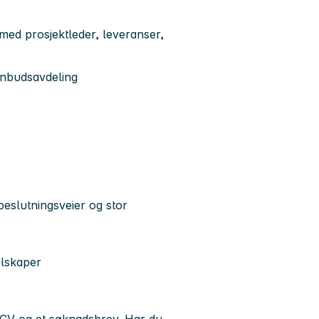
med prosjektleder, leveranser,
anbudsavdeling
beslutningsveier og stor
elskaper