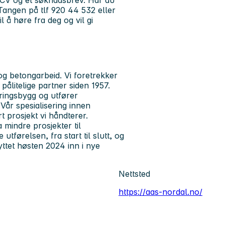
n CV og et søknadsbrev. Har du
Tangen på tlf 920 44 532 eller
 å høre fra deg og vil gi
g betongarbeid. Vi foretrekker
 pålitelige partner siden 1957.
ringsbygg og utfører
 Vår spesialisering innen
t prosjekt vi håndterer.
 mindre prosjekter til
utførelsen, fra start til slutt, og
lyttet høsten 2024 inn i nye
Nettsted
https://aas-nordal.no/