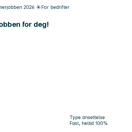
erjobben
2026
☀️
For bedrifter
obben for deg!
Type ansettelse
Fast, heltid 100%