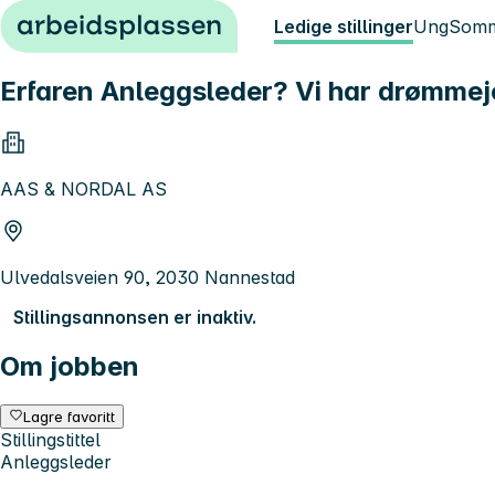
Hopp til innhold
Ledige stillinger
Ung
Somm
Erfaren Anleggsleder? Vi har drømmej
AAS & NORDAL AS
Ulvedalsveien 90, 2030 Nannestad
Stillingsannonsen er inaktiv.
Om jobben
Lagre favoritt
Stillingstittel
Anleggsleder