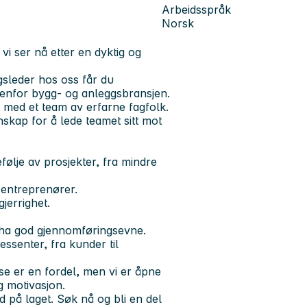
Arbeidsspråk
Norsk
i ser nå etter en dyktig og
leder hos oss får du
nnenfor bygg- og anleggsbransjen.
t med et team av erfarne fagfolk.
nskap for å lede teamet sitt mot
følje av prosjekter, fra mindre
 entreprenører.
gjerrighet.
 ha god gjennomføringsevne.
ssenter, fra kunder til
se er en fordel, men vi er åpne
 motivasjon.
d på laget. Søk nå og bli en del