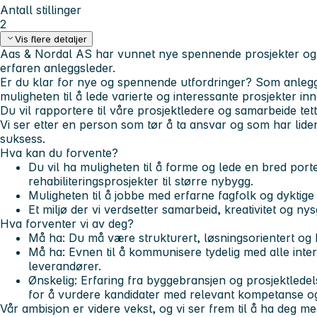
Antall stillinger
2
Vis flere detaljer
Aas & Nordal AS har vunnet nye spennende prosjekter og v
erfaren anleggsleder.
Er du klar for nye og spennende utfordringer?
Som anleggs
muligheten til å lede varierte og interessante prosjekter i
Du vil rapportere til våre prosjektledere og samarbeide tet
Vi ser etter en person som tør å ta ansvar og som har lide
suksess.
Hva kan du forvente?
Du vil ha muligheten til å forme og lede en bred porte
rehabiliteringsprosjekter til større nybygg.
Muligheten til å jobbe med erfarne fagfolk og dyktige
Et miljø der vi verdsetter samarbeid, kreativitet og nys
Hva forventer vi av deg?
Må ha:
Du må være strukturert, løsningsorientert og
Må ha:
Evnen til å kommunisere tydelig med alle intere
leverandører.
Ønskelig:
Erfaring fra byggebransjen og prosjektledel
for å vurdere kandidater med relevant kompetanse og
Vår ambisjon er videre vekst, og vi ser frem til å ha deg me