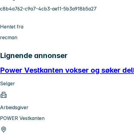
c8b4a762-c9a7-4cb3-ae11-5b3a918b5a27
Hentet fra
recman
Lignende annonser
Power Vestkanten vokser og søker delti
Selger
Arbeidsgiver
POWER Vestkanten