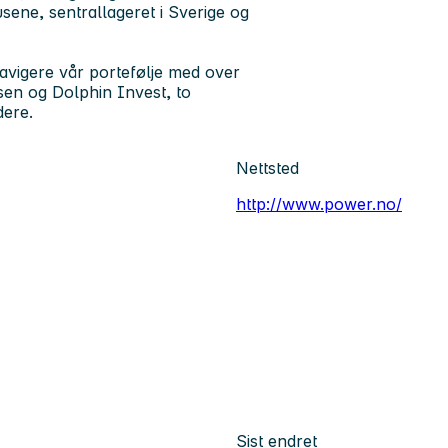
sene, sentrallageret i Sverige og
vigere vår portefølje med over
en og Dolphin Invest, to
dere.
Nettsted
http://www.power.no/
Sist endret