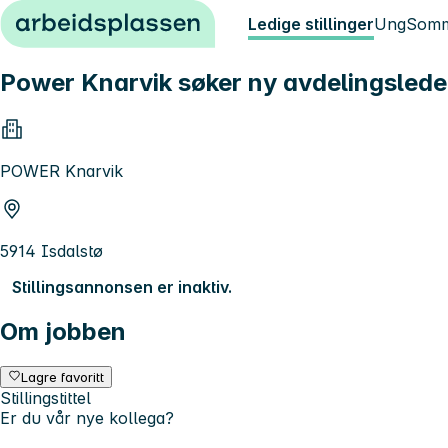
Hopp til innhold
Ledige stillinger
Ung
Somm
Power Knarvik søker ny avdelingsled
POWER Knarvik
5914 Isdalstø
Stillingsannonsen er inaktiv.
Om jobben
Lagre favoritt
Stillingstittel
Er du vår nye kollega?