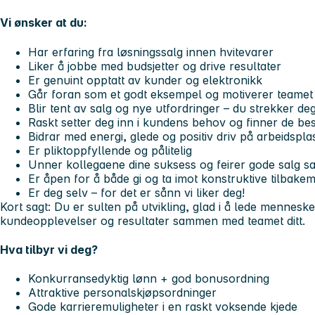
Vi ønsker at du:
Har erfaring fra løsningssalg innen hvitevarer
Liker å jobbe med budsjetter og drive resultater
Er genuint opptatt av kunder og elektronikk
Går foran som et godt eksempel og motiverer teamet d
Blir tent av salg og nye utfordringer – du strekker deg
Raskt setter deg inn i kundens behov og finner de bes
Bidrar med energi, glede og positiv driv på arbeidspl
Er pliktoppfyllende og pålitelig
Unner kollegaene dine suksess og feirer gode salg 
Er åpen for å både gi og ta imot konstruktive tilbake
Er deg selv – for det er sånn vi liker deg!
Kort sagt: Du er sulten på utvikling, glad i å lede mennesk
kundeopplevelser og resultater sammen med teamet ditt.
Hva tilbyr vi deg?
Konkurransedyktig lønn + god bonusordning
Attraktive personalskjøpsordninger
Gode karrieremuligheter i en raskt voksende kjede