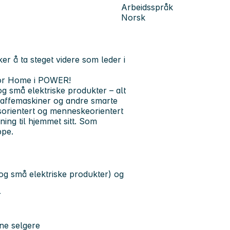
Arbeidsspråk
Norsk
er å ta steget videre som leder i
 for Home i POWER!
g små elektriske produkter – alt
 kaffemaskiner og andre smarte
gsorientert og menneskeorientert
ing til hjemmet sitt. Som
ppe.
og små elektriske produkter) og
r
ine selgere