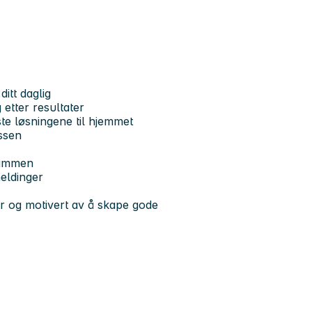
itt daglig
 etter resultater
te løsningene til hjemmet
assen
sammen
meldinger
er og motivert av å skape gode