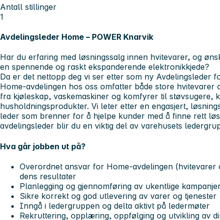
Antall stillinger
1
Avdelingsleder Home – POWER Knarvik
Har du erfaring med løsningssalg innen hvitevarer, og ønsk
en spennende og raskt ekspanderende elektronikkjede?
Da er det nettopp deg vi ser etter som ny Avdelingsleder
Home-avdelingen hos oss omfatter både store hvitevarer o
fra kjøleskap, vaskemaskiner og komfyrer til støvsugere,
husholdningsprodukter. Vi leter etter en engasjert, løsnin
leder som brenner for å hjelpe kunder med å finne rett løsn
avdelingsleder blir du en viktig del av varehusets ledergru
Hva går jobben ut på?
Overordnet ansvar for Home-avdelingen (hvitevarer 
dens resultater
Planlegging og gjennomføring av ukentlige kampanje
Sikre korrekt og god utlevering av varer og tjenester
Inngå i ledergruppen og delta aktivt på ledermøter
Rekruttering, opplæring, oppfølging og utvikling av d