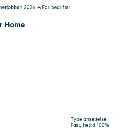
erjobben
2026
☀️
For bedrifter
er Home
Type ansettelse
Fast, heltid 100%