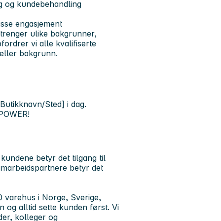
lg og kundebehandling
masse engasjement
trenger ulike bakgrunner,
ordrer vi alle kvalifiserte
 eller bakgrunn.
utikknavn/Sted] i dag.
l POWER!
 kundene betyr det tilgang til
amarbeidspartnere betyr det
 varehus i Norge, Sverige,
og alltid sette kunden først. Vi
der, kolleger og