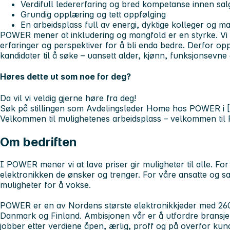
Verdifull ledererfaring og bred kompetanse innen sa
Grundig opplæring og tett oppfølging
En arbeidsplass full av energi, dyktige kolleger og 
POWER mener at inkludering og mangfold er en styrke.
Vi 
erfaringer og perspektiver for å bli enda bedre. Derfor oppf
kandidater til å søke – uansett alder, kjønn, funksjonsevne
Høres dette ut som noe for deg?
Da vil vi veldig gjerne høre fra deg!
Søk på stillingen som Avdelingsleder Home hos POWER i [B
Velkommen til mulighetenes arbeidsplass – velkommen ti
Om bedriften
I POWER mener vi at lave priser gir muligheter til alle. For
elektronikken de ønsker og trenger. For våre ansatte og s
muligheter for å vokse.
POWER er en av Nordens største elektronikkjeder med 260
Danmark og Finland. Ambisjonen vår er å utfordre bransjen 
jobber etter verdiene åpen, ærlig, proff og på overfor kun