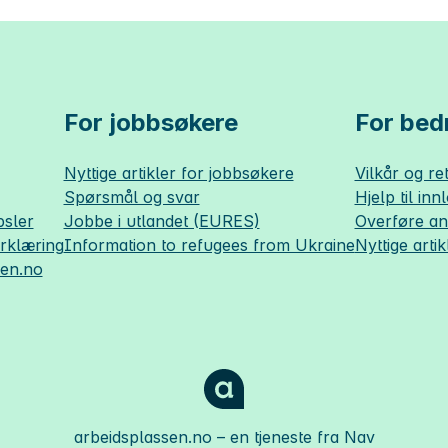
For jobbsøkere
For bedr
Nyttige artikler for jobbsøkere
Vilkår og ret
Spørsmål og svar
Hjelp til inn
sler
Jobbe i utlandet (EURES)
Overføre a
erklæring
Information to refugees from Ukraine
Nyttige artik
sen.no
arbeidsplassen.no
– en tjeneste fra Nav