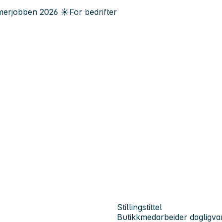
erjobben
2026
☀️
For bedrifter
Stillingstittel
Butikkmedarbeider dagligva