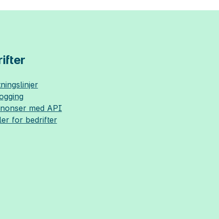
ifter
ningslinjer
logging
nnonser med API
ler for bedrifter