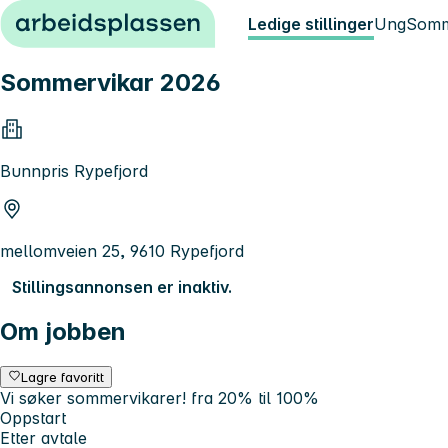
Hopp til innhold
Ledige stillinger
Ung
Somm
Sommervikar 2026
Bunnpris Rypefjord
mellomveien 25, 9610 Rypefjord
Stillingsannonsen er inaktiv.
Om jobben
Lagre favoritt
Vi søker sommervikarer! fra 20% til 100%
Oppstart
Etter avtale