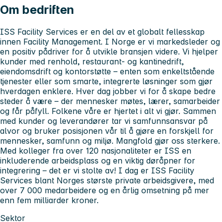
Om bedriften
ISS Facility Services er en del av et globalt fellesskap
innen Facility Management. I Norge er vi markedsleder og
en positiv pådriver for å utvikle bransjen videre. Vi hjelper
kunder med renhold, restaurant- og kantinedrift,
eiendomsdrift og kontorstøtte – enten som enkeltstående
tjenester eller som smarte, integrerte løsninger som gjør
hverdagen enklere. Hver dag jobber vi for å skape bedre
steder å være – der mennesker møtes, lærer, samarbeider
og får påfyll. Folkene våre er hjertet i alt vi gjør. Sammen
med kunder og leverandører tar vi samfunnsansvar på
alvor og bruker posisjonen vår til å gjøre en forskjell for
mennesker, samfunn og miljø. Mangfold gjør oss sterkere.
Med kolleger fra over 120 nasjonaliteter er ISS en
inkluderende arbeidsplass og en viktig døråpner for
integrering – det er vi stolte av! I dag er ISS Facility
Services blant Norges største private arbeidsgivere, med
over 7 000 medarbeidere og en årlig omsetning på mer
enn fem milliarder kroner.
Sektor