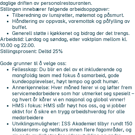
daglige driften av personalrestauranten.
Stillingen innebærer følgende arbeidsoppgaver:
Tilberedning av lunsjretter, møtemat og påsmurt.
Håndtering av oppvask, varemottak og påfylling av
buffet.
Generell støtte i kjøkkenet og bidrag der det trengs.
Arbeidstid:
Lørdag og søndag, etter vaktplan mellom kl.
10.00 og 22.00.
Stillingsprosent:
Deltid 25%
Gode grunner til å velge oss:
Fellesskap:
Du blir en del av et inkluderende og
mangfoldig team med fokus å samarbeid, gode
kundeopplevelser, høyt tempo og godt humør.
Annerkjennelse:
Hver måned feirer vi og løfter frem
servicemedarbeidere som har utmerket seg spesielt –
og hvert år kårer vi en nasjonal og global vinner!
HMS i fokus:
HMS står høyt hos oss, og vi jobber
aktivt for å sikre en trygg arbeidshverdag for alle
medarbeidere
Utviklingsmuligheter:
ISS Akademiet tilbyr rundt 150
klasseroms- og nettkurs innen flere fagområder, og