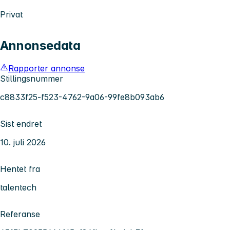
Privat
Annonsedata
Rapporter annonse
Stillingsnummer
c8833f25-f523-4762-9a06-99fe8b093ab6
Sist endret
10. juli 2026
Hentet fra
talentech
Referanse