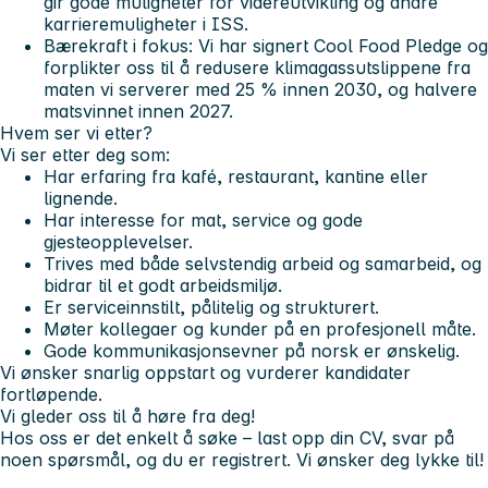
gir gode muligheter for videreutvikling og andre
karrieremuligheter i ISS.
Bærekraft i fokus:
Vi har signert Cool Food Pledge og
forplikter oss til å redusere klimagassutslippene fra
maten vi serverer med 25 % innen 2030, og halvere
matsvinnet innen 2027.
Hvem ser vi etter?
Vi ser etter deg som:
Har erfaring fra kafé, restaurant, kantine eller
lignende.
Har interesse for mat, service og gode
gjesteopplevelser.
Trives med både selvstendig arbeid og samarbeid, og
bidrar til et godt arbeidsmiljø.
Er serviceinnstilt, pålitelig og strukturert.
Møter kollegaer og kunder på en profesjonell måte.
Gode kommunikasjonsevner på norsk er ønskelig.
Vi ønsker snarlig oppstart og vurderer kandidater
fortløpende.
Vi gleder oss til å høre fra deg!
Hos oss er det enkelt å søke – last opp din CV, svar på
noen spørsmål, og du er registrert. Vi ønsker deg lykke til!