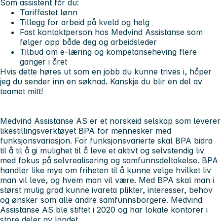
Som assistent får du:
Tariffestet lønn
Tillegg for arbeid på kveld og helg
Fast kontaktperson hos Medvind Assistanse som
følger opp både deg og arbeidsleder
Tilbud om e-læring og kompetanseheving flere
ganger i året
Hvis dette høres ut som en jobb du kunne trives i, håper
jeg du sender inn en søknad. Kanskje du blir en del av
teamet mitt!
Medvind Assistanse AS er et norskeid selskap som leverer
likestillingsverktøyet BPA for mennesker med
funksjonsvariasjon. For funksjonsvarierte skal BPA bidra
til å til å gi mulighet til å leve et aktivt og selvstendig liv
med fokus på selvrealisering og samfunnsdeltakelse. BPA
handler like mye om friheten til å kunne velge hvilket liv
man vil leve, og hvem man vil være. Med BPA skal man i
størst mulig grad kunne ivareta plikter, interesser, behov
og ønsker som alle andre samfunnsborgere. Medvind
Assistanse AS ble stiftet i 2020 og har lokale kontorer i
store deler av landet.