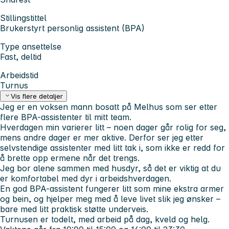
Stillingstittel
Brukerstyrt personlig assistent (BPA)
Type ansettelse
Fast, deltid
Arbeidstid
Turnus
Vis flere detaljer
Jeg er en voksen mann bosatt på
Melhus
som ser etter
flere
BPA-assistenter
til mitt team.
Hverdagen min varierer litt – noen dager går rolig for seg,
mens andre dager er mer aktive. Derfor ser jeg etter
selvstendige assistenter med litt tak i
, som ikke er redd for
å brette opp ermene når det trengs.
Jeg bor alene sammen med
husdyr
, så det er viktig at du
er komfortabel med dyr i arbeidshverdagen.
En god BPA-assistent fungerer litt som
mine ekstra armer
og bein
, og hjelper meg med å leve livet slik jeg ønsker –
bare med litt praktisk støtte underveis.
Turnusen er todelt, med arbeid på
dag, kveld og helg
.