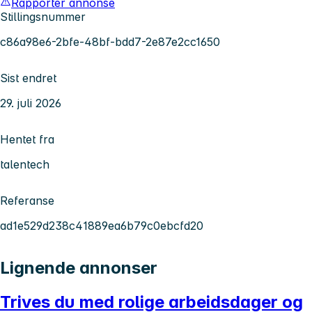
Rapporter annonse
Stillingsnummer
c86a98e6-2bfe-48bf-bdd7-2e87e2cc1650
Sist endret
29. juli 2026
Hentet fra
talentech
Referanse
ad1e529d238c41889ea6b79c0ebcfd20
Lignende annonser
Trives du med rolige arbeidsdager og