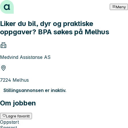
Hopp til innhold
Meny
Liker du bil, dyr og praktiske
oppgaver? BPA søkes på Melhus
Medvind Assistanse AS
7224 Melhus
Stillingsannonsen er inaktiv.
Om jobben
Lagre favoritt
Oppstart
Snarest