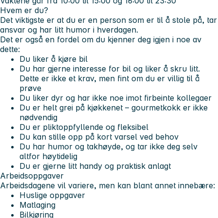
Vaktene går fra 10:00 til 15:00 og 16:00 til 23:30
Hvem er du?
Det viktigste er at du er en person som
er til å stole på, tar
ansvar og har litt humor i hverdagen
.
Det er også en fordel om du kjenner deg igjen i noe av
dette:
Du
liker å kjøre bil
Du har gjerne
interesse for bil og liker å skru litt.
Dette er ikke et krav, men fint om du er villig til å
prøve
Du
liker dyr
og har ikke noe imot firbeinte kollegaer
Du er
helt grei på kjøkkenet
– gourmetkokk er ikke
nødvendig
Du er
pliktoppfyllende og fleksibel
Du kan
stille opp på kort varsel ved behov
Du har
humor og takhøyde
, og tar ikke deg selv
altfor høytidelig
Du er gjerne
litt handy
og praktisk anlagt
Arbeidsoppgaver
Arbeidsdagene vil variere, men kan blant annet innebære:
Huslige oppgaver
Matlaging
Bilkjøring