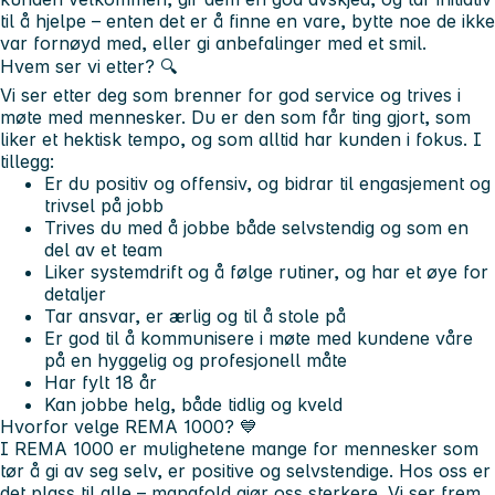
til å hjelpe – enten det er å finne en vare, bytte noe de ikke
var fornøyd med, eller gi anbefalinger med et smil.
Hvem ser vi etter? 🔍
Vi ser etter deg som brenner for god service og trives i
møte med mennesker. Du er den som får ting gjort, som
liker et hektisk tempo, og som alltid har kunden i fokus. I
tillegg:
Er du positiv og offensiv, og bidrar til engasjement og
trivsel på jobb
Trives du med å jobbe både selvstendig og som en
del av et team
Liker systemdrift og å følge rutiner, og har et øye for
detaljer
Tar ansvar, er ærlig og til å stole på
Er god til å kommunisere i møte med kundene våre
på en hyggelig og profesjonell måte
Har fylt 18 år
Kan jobbe helg, både tidlig og kveld
Hvorfor velge REMA 1000?
💙
I REMA 1000 er mulighetene mange for mennesker som
tør å gi av seg selv, er positive og selvstendige. Hos oss er
det plass til alle – mangfold gjør oss sterkere. Vi ser frem