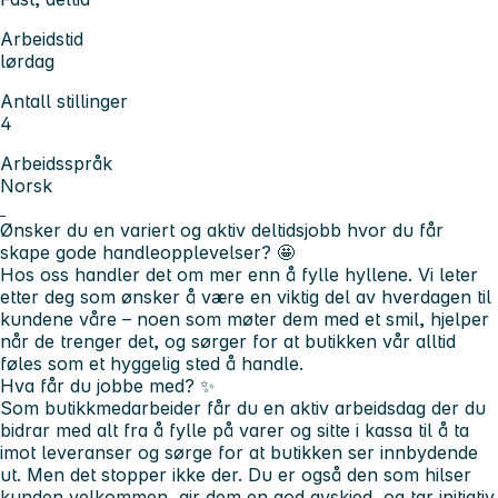
Arbeidstid
lørdag
Antall stillinger
4
Arbeidsspråk
Norsk
Ønsker du en variert og aktiv deltidsjobb hvor du får
skape gode handleopplevelser?
🤩
Hos oss handler det om mer enn å fylle hyllene. Vi leter
etter deg som ønsker å være en viktig del av hverdagen til
kundene våre – noen som møter dem med et smil, hjelper
når de trenger det, og sørger for at butikken vår alltid
føles som et hyggelig sted å handle.
Hva får du jobbe med?
✨
Som butikkmedarbeider får du en aktiv arbeidsdag der du
bidrar med alt fra å fylle på varer og sitte i kassa til å ta
imot leveranser og sørge for at butikken ser innbydende
ut. Men det stopper ikke der. Du er også den som hilser
kunden velkommen, gir dem en god avskjed, og tar initiativ