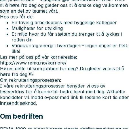
til å høre fra deg og gleder oss til å ønske deg velkommen
som en del av teamet vårt.
Hos oss får du:
En trivelig arbeidsplass med hyggelige kollegaer
Muligheter for utvikling
Et miljø hvor du får støtten du trenger til å lykkes i
rollen din
Variasjon og energi i hverdagen – ingen dager er helt
like!
Les mer på oss på vår karriereside:
https://www.rema.no/karriere/
Høres dette ut som jobben for deg? Da gleder vi oss til å
høre fra deg 👋
Om rekrutteringsprosessen:
I våre rekrutteringsprosesser benytter vi oss av
testverktøy for å kunne bli bedre kjent med deg. Aktuelle
kandidater vil motta e-post med link til testene kort tid etter
innsendt søknad.
Om bedriften
REMA 1000 er blant Norges største dagligvareaktør og en