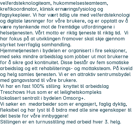
velferdsteknologiteam, hukommelsesteamteam,
kreftkoordinator, klinisk ernæringsfysiolog og
fagsykepleier. Vi har vært tidlig ute med velferdsteknologi
og digitale løsninger for våre brukere, og er opptatt av å
være nytenkende mot de fremtidige utfordringene i
helsetjenesten. Vårt motto er riktig tjeneste til riktig tid. Vi
har fokus på at utviklingen framover skal skje gjennom
styrket tverrfaglig samhandling.
Hjemmetjenesten i bydelen er organisert i fire seksjoner,
med seks mindre arbeidslag som jobber ut mot brukerne
for å sikre god kontinuitet. Disse består av fem somatiske
arbeidslag og ett rehabiliterings- og mottaksteam. På kveld
og helg samles tjenesten. Vi er en attraktiv sentrumsbydel
med gangavstand til våre brukere.
Vi har en fast 100% stilling knyttet til arbeidslag
Treschows Hus som er et leilighetskompleks
lokalisert sentralt i bydelen Omsorg+.
Vi søker en medarbeider som er engasjert, faglig dyktig,
fleksibel og har lyst til å bidra med alle sine egenskaper til
det beste for våre innbyggere!
Stillingen er en turnusstilling med arbeid hver 3. helg.