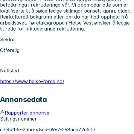
befolkninga i rekrutteringa vår. Vi oppmodar alle som er
kvalifiserte til å søkje ledige stillingar uansett kjønn, alder,
fleirkulturell bakgrunn eller om du har hatt opphald frå
arbeidslivet. Føretaksgruppa i Helse Vest ønskjer å leggje
til rette for inkluderande rekruttering.
Sektor
Offentlig
Nettsted
https://www.helse-forde.no/
Annonsedata
Rapporter annonse
Stillingsnummer
c7e5c13e-2aba-48aa-b967-268aaa72e50e