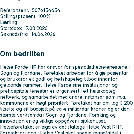
Referansenr.: 5076134634
Stillingsprosent: 100%
Lærling
Startdato: 17.08.2026
Søknadsfrist: 14.06.2026
Om bedriften
Helse Førde HF har ansvar for spesialisthelsetenestene i
Sogn og Fjordane. Føretaket arbeider for å gje pasientar
og brukarar eit godt og heilskapeleg tilbod innanfor
gjeldande rammer. Helse Førde sine institusjonar og
prehospitale tenester er organisert i eit heilskapleg
nettverk, og samarbeidet med andre instansar som m.a.
kommunane er høgt prioritert. Føretaket har om lag 3 200
tilsette og eit budsjett på ca 4 milliardar kroner og er den
største verksemda i Sogn og Fjordane. Forsking og
innovasjon er og viktige oppgåver i sjukehuset.
Helseføretaket er eigd av det statlege Helse Vest RHF.
Føretaksgruppa i Helse Vest skal spegle mangfaldet i