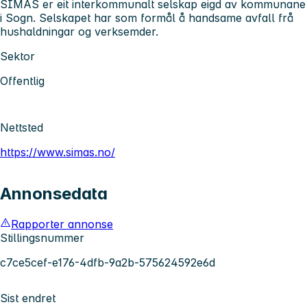
SIMAS er eit interkommunalt selskap eigd av kommunane
i Sogn. Selskapet har som formål å handsame avfall frå
hushaldningar og verksemder.
Sektor
Offentlig
Nettsted
https://www.simas.no/
Annonsedata
Rapporter annonse
Stillingsnummer
c7ce5cef-e176-4dfb-9a2b-575624592e6d
Sist endret