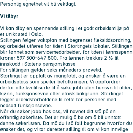
Personlig egnethet vil bli vektlagt.
Vi tilbyr
Vi kan tilby en spennende stilling i et godt arbeidsmiljø på
et unikt sted i Oslo.
Stillingen følger vaktplan med begrenset fleksitidsordning,
og arbeidet utføres for tiden i Stortingets lokaler. Stillingen
blir lønnet som servicemedarbeider, for tiden i lønnsspenn
kroner 597 500–647 800. Fra lønnen trekkes 2 % til
innskudd i Statens pensjonskasse.
For stillingen gjelder seks måneders prøvetid.
Stortinget er opptatt av mangfold, og ønsker å være en
arbeidsplass som speiler befolkningen. Vi oppfordrer
derfor alle kvalifiserte til å søke jobb uten hensyn til alder,
kjønn, funksjonsevne eller etnisk bakgrunn. Stortinget
legger arbeidsforholdene til rette for personer med
nedsatt funksjonsevne.
Når du søker jobb hos oss, vil navnet ditt stå på en
offentlig søkerliste. Det er mulig å be om å bli unntatt
denne søkerlisten. Da må du i så fall begrunne hvorfor du
ønsker det, og vi tar deretter stilling til om vi kan innvilge