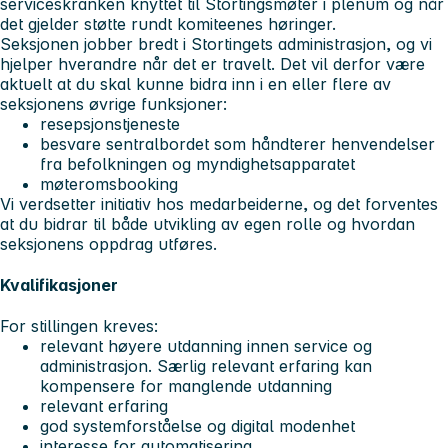
serviceskranken knyttet til Stortingsmøter i plenum og når
det gjelder støtte rundt komiteenes høringer.
Seksjonen jobber bredt i Stortingets administrasjon, og vi
hjelper hverandre når det er travelt. Det vil derfor være
aktuelt at du skal kunne bidra inn i en eller flere av
seksjonens øvrige funksjoner:
resepsjonstjeneste
besvare sentralbordet som håndterer henvendelser
fra befolkningen og myndighetsapparatet
møteromsbooking
Vi verdsetter initiativ hos medarbeiderne, og det forventes
at du bidrar til både utvikling av egen rolle og hvordan
seksjonens oppdrag utføres.
Kvalifikasjoner
For stillingen kreves:
relevant høyere utdanning innen service og
administrasjon. Særlig relevant erfaring kan
kompensere for manglende utdanning
relevant erfaring
god systemforståelse og digital modenhet
interesse for automatisering