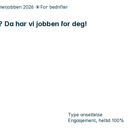
erjobben
2026
☀️
For bedrifter
Da har vi jobben for deg!
Type ansettelse
Engasjement, heltid 100%