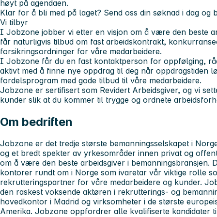
høyt på agendaen.
Klar for å bli med på laget?
Send oss din søknad i dag og bli
Vi tilbyr
I Jobzone jobber vi etter en visjon om å være den beste ar
får naturligvis tilbud om fast arbeidskontrakt, konkurransed
forsikringsordninger for våre medarbeidere.
I Jobzone får du en fast kontaktperson for oppfølging, rå
aktivt med å finne nye oppdrag til deg når oppdragstiden lø
fordelsprogram med gode tilbud til våre medarbeidere.
Jobzone er sertifisert som Revidert Arbeidsgiver, og vi sett
kunder slik at du kommer til trygge og ordnete arbeidsforh
Om bedriften
Jobzone er det tredje største bemanningsselskapet i Norge.
og et bredt spekter av yrkesområder innen privat og offent
om å være den beste arbeidsgiver i bemanningsbransjen. D
kontorer rundt om i Norge som ivaretar vår viktige rolle 
rekrutteringspartner for våre medarbeidere og kunder. Jo
den raskest voksende aktøren i rekrutterings- og bemanni
hovedkontor i Madrid og virksomheter i de største europ
Amerika. Jobzone oppfordrer alle kvalifiserte kandidater ti