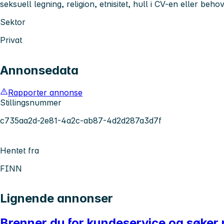
seksuell legning, religion, etnisitet, hull i CV-en eller behov 
Sektor
Privat
Annonsedata
Rapporter annonse
Stillingsnummer
c735aa2d-2e81-4a2c-ab87-4d2d287a3d7f
Hentet fra
FINN
Lignende annonser
Brenner du for kundeservice og søker