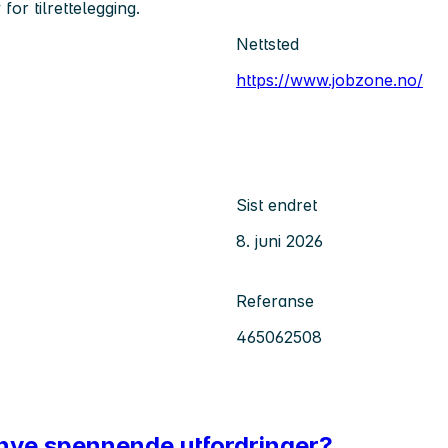
for tilrettelegging.
Nettsted
https://www.jobzone.no/
Sist endret
8. juni 2026
Referanse
465062508
 nye spennende utfordringer?