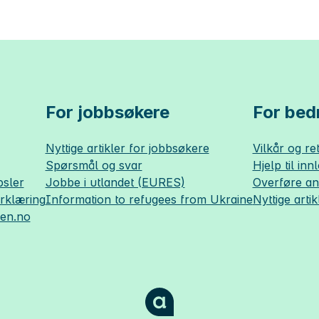
For jobbsøkere
For bedr
Nyttige artikler for jobbsøkere
Vilkår og ret
Spørsmål og svar
Hjelp til inn
sler
Jobbe i utlandet (EURES)
Overføre a
erklæring
Information to refugees from Ukraine
Nyttige artik
sen.no