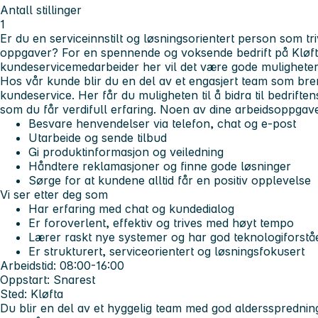
Antall stillinger
1
Er du en serviceinnstilt og løsningsorientert person som t
oppgaver? For en spennende og voksende bedrift på Kløft
kundeservicemedarbeider her vil det være gode muligheter 
Hos vår kunde blir du en del av et engasjert team som bre
kundeservice. Her får du muligheten til å bidra til bedriften
som du får verdifull erfaring.
Noen av dine arbeidsoppgave
Besvare henvendelser via telefon, chat og e-post
Utarbeide og sende tilbud
Gi produktinformasjon og veiledning
Håndtere reklamasjoner og finne gode løsninger
Sørge for at kundene alltid får en positiv opplevelse
Vi ser etter deg som
Har erfaring med chat og kundedialog
Er foroverlent, effektiv og trives med høyt tempo
Lærer raskt nye systemer og har god teknologiforstå
Er strukturert, serviceorientert og løsningsfokusert
Arbeidstid: 08:00-16:00
Oppstart: Snarest
Sted: Kløfta
Du blir en del av et hyggelig team med god aldersspredning