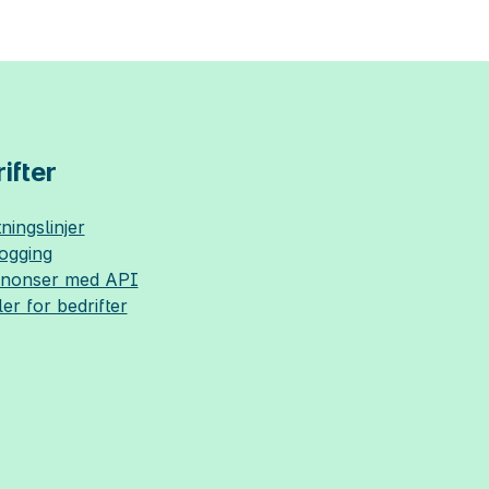
ifter
ningslinjer
logging
nnonser med API
ler for bedrifter