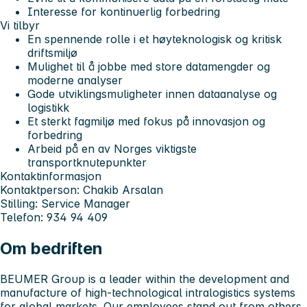
Interesse for kontinuerlig forbedring
Vi tilbyr
En spennende rolle i et høyteknologisk og kritisk
driftsmiljø
Mulighet til å jobbe med store datamengder og
moderne analyser
Gode utviklingsmuligheter innen dataanalyse og
logistikk
Et sterkt fagmiljø med fokus på innovasjon og
forbedring
Arbeid på en av Norges viktigste
transportknutepunkter
Kontaktinformasjon
Kontaktperson:
Chakib Arsalan
Stilling:
Service Manager
Telefon:
934 94 409
Om bedriften
BEUMER Group is a leader within the development and
manufacture of high-technological intralogistics systems
for global markets. Our employees stand out from others