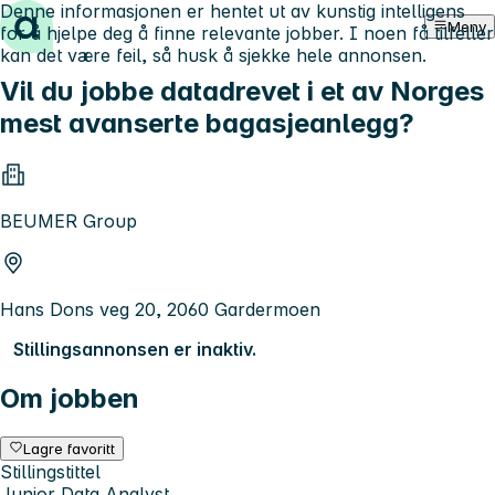
Denne informasjonen er hentet ut av kunstig intelligens
Hopp til innhold
Meny
for å hjelpe deg å finne relevante jobber. I noen få tilfeller
kan det være feil, så husk å sjekke hele annonsen.
Vil du jobbe datadrevet i et av Norges
mest avanserte bagasjeanlegg?
BEUMER Group
Hans Dons veg 20, 2060 Gardermoen
Stillingsannonsen er inaktiv.
Om jobben
Lagre favoritt
Stillingstittel
Junior Data Analyst