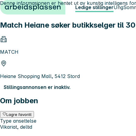
Denne informasjonen er hentet ut av kunstig intelligens for
Hopp til innhold
Ledige stillinger
Ung
Somm
Match Heiane søker butikkselger til 3
MATCH
Heiane Shopping Mall, 5412 Stord
Stillingsannonsen er inaktiv.
Om jobben
Lagre favoritt
Type ansettelse
Vikariat, deltid