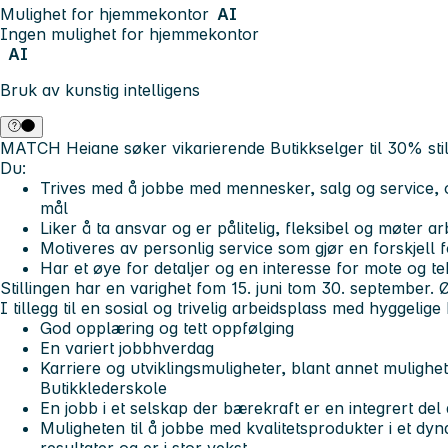
Mulighet for hjemmekontor
AI
Ingen mulighet for hjemmekontor
AI
Bruk av kunstig intelligens
MATCH Heiane søker vikarierende Butikkselger til 30% stil
Du:
Trives med å jobbe med mennesker, salg og service, o
mål
Liker å ta ansvar og er pålitelig, fleksibel og møte
Motiveres av personlig service som gjør en forskjell
Har et øye for detaljer og en interesse for mote og tek
Stillingen har en varighet fom 15. juni tom 30. september. Ø
I tillegg til en sosial og trivelig arbeidsplass med hyggelige k
God opplæring og tett oppfølging
En variert jobbhverdag
Karriere og utviklingsmuligheter, blant annet mulighet
Butikklederskole
En jobb i et selskap der bærekraft er en integrert del 
Muligheten til å jobbe med kvalitetsprodukter i et dy