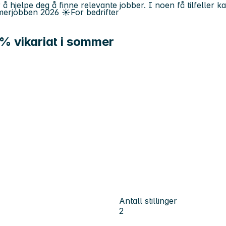
 å hjelpe deg å finne relevante jobber. I noen få tilfeller 
erjobben
2026
☀️
For bedrifter
0% vikariat i sommer
Antall stillinger
2