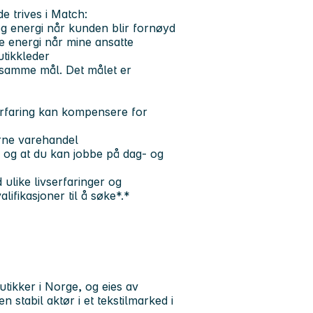
e trives i Match:
eg energi når kunden blir fornøyd
se energi når mine ansatte
utikkleder
 samme mål. Det målet er
 erfaring kan kompensere for
erne varehandel
d, og at du kan jobbe på dag- og
ulike livserfaringer og
lifikasjoner til å søke*.*
ikker i Norge, og eies av
stabil aktør i et tekstilmarked i