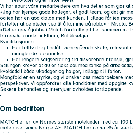
resultater og er i stor vekst
Vi har spurt våre medarbeidere om hva det er som gjør at d
«Jeg har kjempe gode kolleger, et godt team, og det gir m
og jeg har en god dialog med kunden. I tillegg får jeg mas
forteller at de gleder seg til å komme på jobb.» - Misala, B
«Det er gøy å jobbe i Match fordi alle jobber sammen mot
fornøyde kunder,» Elham, Butikkselger
Kvalifikasjoner:
Har fullført og bestått videregående skole, relevant
manglende utdannelse
Har lengere salgserfaring fra tilsvarende bransje, gj
Stillingen krever at du er fleksibel med tanke på arbeidsti
kveldstid i både ukedager og helger, i tillegg til i ferier.
Mangfold er en styrke, og vi ønsker oss medarbeidere med 
perspektiver. Vi oppfordrer alle kandidater med oppgitte kva
Søkere behandles og intervjuer avholdes fortløpende.
Om bedriften
MATCH er en av Norges største motekjeder med ca. 100 but
motehuset Voice Norge AS. MATCH har i over 35 år vært en 