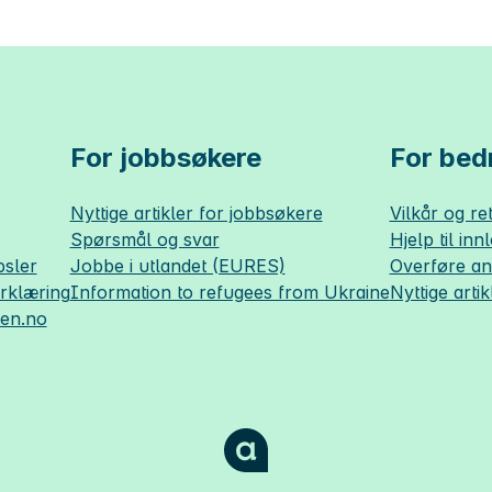
For jobbsøkere
For bedr
Nyttige artikler for jobbsøkere
Vilkår og ret
Spørsmål og svar
Hjelp til inn
sler
Jobbe i utlandet (EURES)
Overføre a
erklæring
Information to refugees from Ukraine
Nyttige artik
sen.no