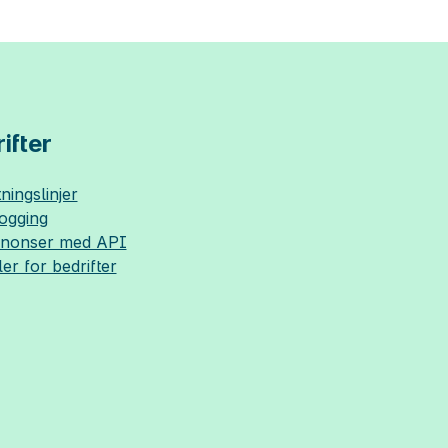
ifter
ningslinjer
logging
nnonser med API
ler for bedrifter