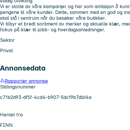
stadig utvikling.
Vi er stolte av våre kampanjer og har som ambisjon å kunne 
pengene til våre kunder. Dette, sammen med en god og in
skal stå i sentrum når du besøker våre butikker.
Vi tilbyr et bredt sortiment av merker og aktuelle klær, m
fokus på klær til jobb- og hverdagsanledninger.
Sektor
Privat
Annonsedata
Rapporter annonse
Stillingsnummer
c71b2d93-df5f-4cd4-b907-5dc19b7dbf4a
Hentet fra
FINN