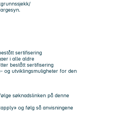
kgrunnssjekk/
 fargesyn.
stått sertifisering
er i alle aldre
ter bestått sertifisering
e- og utviklingsmuligheter for den
 følge søknadslinken på denne
 «apply» og følg så anvisningene