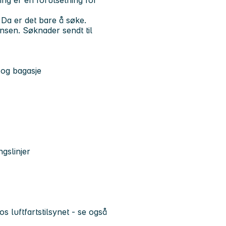
ng er en forutsetning for
-
Da er det bare å søke
.
onsen.
Søknader sendt til
 og bagasje
ngslinjer
 luftfartstilsynet - se også