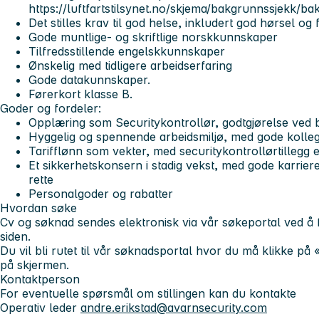
https://luftfartstilsynet.no/skjema/bakgrunnssjekk/ba
Det stilles krav til god helse, inkludert god hørsel og
Gode muntlige- og skriftlige norskkunnskaper
Tilfredsstillende engelskkunnskaper
Ønskelig med tidligere arbeidserfaring
Gode datakunnskaper.
Førerkort klasse B.
Goder og fordeler:
Opplæring som Securitykontrollør, godtgjørelse ved be
Hyggelig og spennende arbeidsmiljø, med gode kollega
Tarifflønn som vekter, med securitykontrollørtillegg et
Et sikkerhetskonsern i stadig vekst, med gode karrier
rette
Personalgoder og rabatter
Hvordan søke
Cv og søknad sendes elektronisk via vår søkeportal ved å
siden.
Du vil bli rutet til vår søknadsportal hvor du må klikke på
på skjermen.
Kontaktperson
For eventuelle spørsmål om stillingen kan du kontakte
Operativ leder
andre.erikstad@avarnsecurity.com