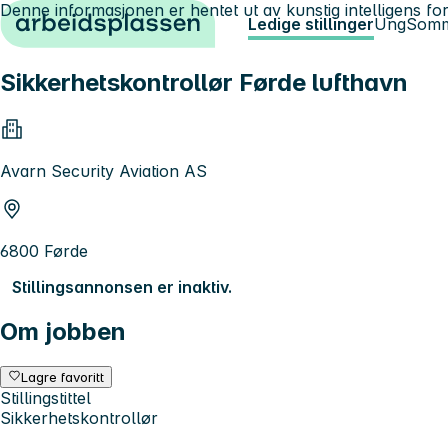
Denne informasjonen er hentet ut av kunstig intelligens for
Hopp til innhold
Ledige stillinger
Ung
Somm
Sikkerhetskontrollør Førde lufthavn
Avarn Security Aviation AS
6800 Førde
Stillingsannonsen er inaktiv.
Om jobben
Lagre favoritt
Stillingstittel
Sikkerhetskontrollør