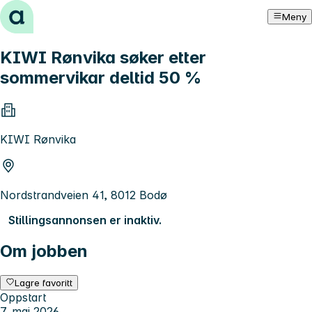
Hopp til innhold
Meny
KIWI Rønvika søker etter
sommervikar deltid 50 %
KIWI Rønvika
Nordstrandveien 41, 8012 Bodø
Stillingsannonsen er inaktiv.
Om jobben
Lagre favoritt
Oppstart
7. mai 2026