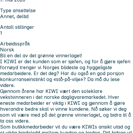
Type ansettelse
Annet, deltid
Antall stillinger
1
Arbeidsspråk
Norsk
Bli en del av det grønne vinnerlaget!
I KIWI er det kunden som er sjefen, og for å gjøre sjefen
fornøyd trenger vi Norges blideste og hyggeligste
medarbeidere. Er det deg? Har du også en god porsjon
konkurranseinstinkt og «stå-på-vilje»? Da må du lese
videre.
Gjennom årene har KIWI vært den soleklare
vekstvinneren i det norske dagligvaremarkedet. Hver
eneste medarbeider er viktig i KIWI og gjennom å gjøre
hverandre bedre skal vi vinne kundene. Nå søker vi deg
som vil være med på det grønne vinnerlaget, og bidra til å
ta oss videre.
Som butikkmedarbeider vil du være KIWIs ansikt utad og
et viktig bindeledd mellom kunden og kjeden. Ditt bidrag vil