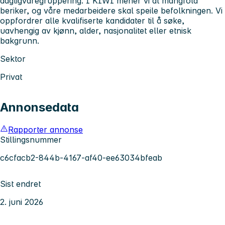
dagligvaregruppering. I KIWI mener vi at mangfold
beriker, og våre medarbeidere skal speile befolkningen. Vi
oppfordrer alle kvalifiserte kandidater til å søke,
uavhengig av kjønn, alder, nasjonalitet eller etnisk
bakgrunn.
Sektor
Privat
Annonsedata
Rapporter annonse
Stillingsnummer
c6cfacb2-844b-4167-af40-ee63034bfeab
Sist endret
2. juni 2026