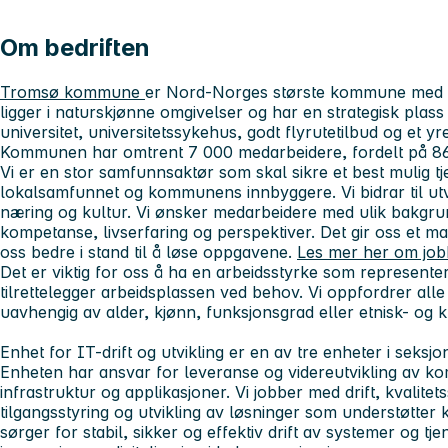
Om bedriften
Tromsø kommune
er Nord-Norges største kommune med 
ligger i naturskjønne omgivelser og har en strategisk pla
universitet, universitetssykehus, godt flyrutetilbud og et yre
Kommunen har omtrent 7 000 medarbeidere, fordelt på 86
Vi er en stor samfunnsaktør som skal sikre et best mulig tje
lokalsamfunnet og kommunens innbyggere. Vi bidrar til utvi
næring og kultur. Vi ønsker medarbeidere med ulik bakgru
kompetanse, livserfaring og perspektiver. Det gir oss et ma
oss bedre i stand til å løse oppgavene.
Les mer her om jo
Det er viktig for oss å ha en arbeidsstyrke som represente
tilrettelegger arbeidsplassen ved behov. Vi oppfordrer alle s
uavhengig av alder, kjønn, funksjonsgrad eller etnisk- og 
Enhet for IT-drift og utvikling er en av tre enheter i seksjon 
Enheten har ansvar for leveranse og videreutvikling av ko
infrastruktur og applikasjoner. Vi jobber med drift, kvalitets
tilgangsstyring og utvikling av løsninger som understøtte
sørger for stabil, sikker og effektiv drift av systemer og tjen