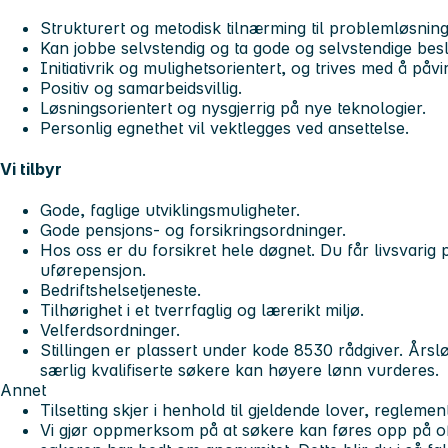
Strukturert og metodisk tilnærming til problemløsning
Kan jobbe selvstendig og ta gode og selvstendige besl
Initiativrik og mulighetsorientert, og trives med å påv
Positiv og samarbeidsvillig.
Løsningsorientert og nysgjerrig på nye teknologier.
Personlig egnethet vil vektlegges ved ansettelse.
Vi tilbyr
Gode, faglige utviklingsmuligheter.
Gode pensjons- og forsikringsordninger.
Hos oss er du forsikret hele døgnet. Du får livsvarig
uførepensjon.
Bedriftshelsetjeneste.
Tilhørighet i et tverrfaglig og lærerikt miljø.
Velferdsordninger.
Stillingen er plassert under kode 8530 rådgiver. Års
særlig kvalifiserte søkere kan høyere lønn vurderes.
Annet
Tilsetting skjer i henhold til gjeldende lover, reglement
Vi gjør oppmerksom på at søkere kan føres opp på off