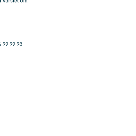
l varslet om.
6 99 99 98