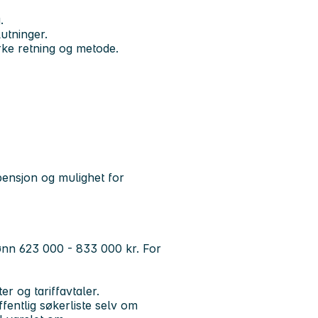
.
utninger.
irke retning og metode.
 pensjon og mulighet for
lønn 623 000 - 833 000 kr. For
er og tariffavtaler.
entlig søkerliste selv om