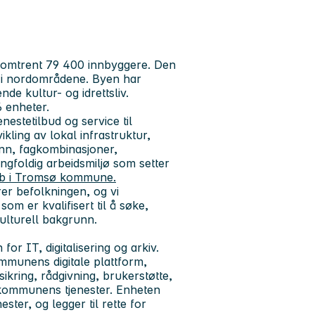
omtrent 79 400 innbyggere. Den
ss i nordområdene. Byen har
nde kultur- og idrettsliv.
 enheter.
nestetilbud og service til
kling av lokal infrastruktur,
nn, fagkombinasjoner,
ngfoldig arbeidsmiljø som setter
bb i Tromsø kommune.
rer befolkningen, og vi
om er kvalifisert til å søke,
kulturell bakgrunn.
for IT, digitalisering og arkiv.
mmunens digitale plattform,
sikring, rådgivning, brukerstøtte,
r kommunens tjenester. Enheten
ester, og legger til rette for