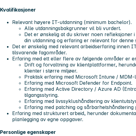
Kvalifikasjoner
Relevant høyere IT-utdanning (minimum bachelor).
Alle utdanningsbakgrunner vil bli vurdert.
Det er ønskelig at du skriver noen refleksjoner
din utdanning og erfaring er relevant for denne s
Det er ønskelig med relevant arbeidserfaring innen IT-d
tilsvarende fagområder.
Erfaring med ett eller flere av følgende områder er e
Drift og forvaltning av klientplattformer, herun
klienter i større miljøer.
Praktisk erfaring med Microsoft Intune / MDM-l
Erfaring med Microsoft Defender for Endpoint.
Erfaring med Active Directory / Azure AD (Entra
tilgangsstyring.
Erfaring med livssyklushåndtering av klientutstyr
Erfaring med patching og sårbarhetshåndtering p
Erfaring med strukturert arbeid, herunder dokumentas
planlegging av egne oppgaver.
Personlige egenskaper