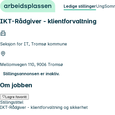
Hopp til innhold
Ledige stillinger
Ung
Somm
IKT-Rådgiver - klientforvaltning
Seksjon for IT, Tromsø kommune
Mellomvegen 110, 9006 Tromsø
Stillingsannonsen er inaktiv.
Om jobben
Lagre favoritt
Stillingstittel
IKT-Rådgiver - klientforvaltning og sikkerhet