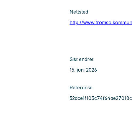
Nettsted
http://www.tromso.kommun
Sist endret
15. juni 2026
Referanse
52dce1f103c74f64ae27018