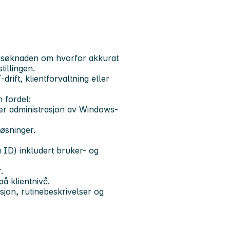
 i søknaden om hvorfor akkurat
tillingen.
rift, klientforvaltning eller
n fordel:
der administrasjon av Windows-
øsninger.
 ID) inkludert bruker- og
.
å klientnivå.
jon, rutinebeskrivelser og