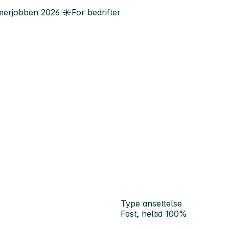
erjobben
2026
☀️
For bedrifter
Type ansettelse
Fast, heltid 100%