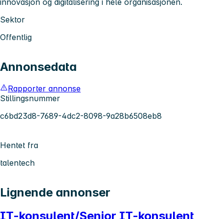
innovasjon og digitalisering i hele organisasjonen.
Sektor
Offentlig
Annonsedata
Rapporter annonse
Stillingsnummer
c6bd23d8-7689-4dc2-8098-9a28b6508eb8
Hentet fra
talentech
Lignende annonser
IT-konsulent/Senior IT-konsulent