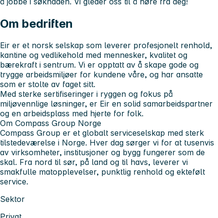
å jobbe i søknaden. Vi gleder oss til å høre fra deg!
Om bedriften
Eir er et norsk selskap som leverer profesjonelt renhold,
kantine og vedlikehold med mennesker, kvalitet og
bærekraft i sentrum. Vi er opptatt av å skape gode og
trygge arbeidsmiljøer for kundene våre, og har ansatte
som er stolte av faget sitt.
Med sterke sertifiseringer i ryggen og fokus på
miljøvennlige løsninger, er Eir en solid samarbeidspartner
og en arbeidsplass med hjerte for folk.
Om Compass Group Norge
Compass Group er et globalt serviceselskap med sterk
tilstedeværelse i Norge. Hver dag sørger vi for at tusenvis
av virksomheter, institusjoner og bygg fungerer som de
skal. Fra nord til sør, på land og til havs, leverer vi
smakfulle matopplevelser, punktlig renhold og ektefølt
service.
Sektor
Privat