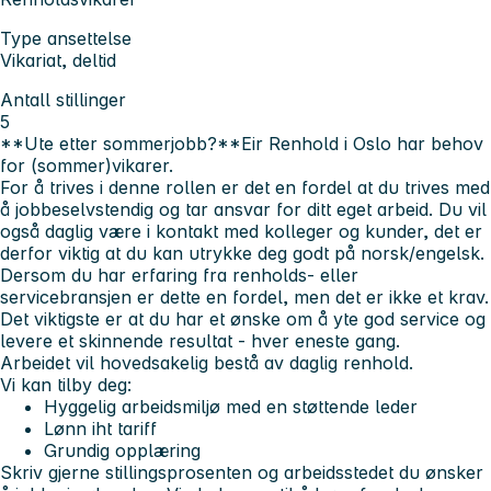
Type ansettelse
Vikariat, deltid
Antall stillinger
5
**Ute etter sommerjobb?**Eir Renhold i Oslo har behov
for (sommer)vikarer.
For å trives i denne rollen er det en fordel at du trives med
å jobbe
selvstendig
og
tar ansvar
for ditt eget arbeid. Du vil
også daglig være i kontakt med kolleger og kunder, det er
derfor viktig at du kan utrykke deg godt på norsk/engelsk.
Dersom du har erfaring fra renholds- eller
servicebransjen er dette en fordel, men det er ikke et krav.
Det viktigste er at du har et ønske om å yte god service og
levere et skinnende resultat - hver eneste gang.
Arbeidet vil hovedsakelig bestå av daglig renhold.
Vi kan tilby deg:
Hyggelig arbeidsmiljø med en støttende leder
Lønn iht tariff
Grundig opplæring
Skriv gjerne stillingsprosenten og arbeidsstedet du ønsker