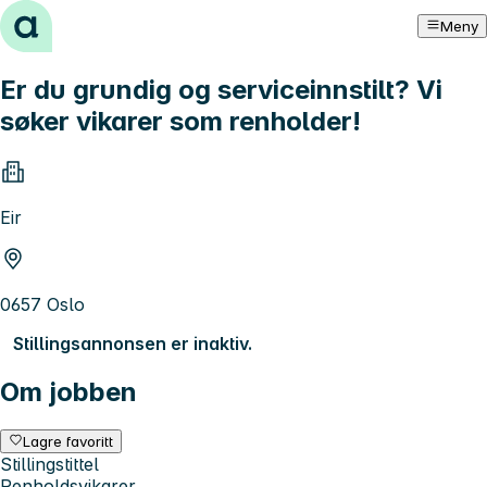
Hopp til innhold
Meny
Er du grundig og serviceinnstilt? Vi
søker vikarer som renholder!
Eir
0657 Oslo
Stillingsannonsen er inaktiv.
Om jobben
Lagre favoritt
Stillingstittel
Renholdsvikarer