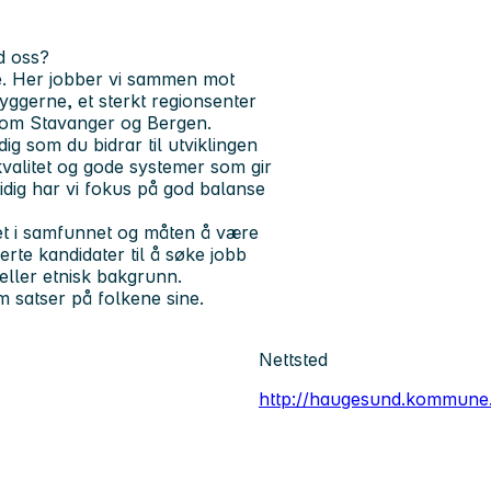
d oss?
. Her jobber vi sammen mot
byggerne, et sterkt regionsenter
lom Stavanger og Bergen.
g som du bidrar til utviklingen
kvalitet og gode systemer som gir
idig har vi fokus på god balanse
t i samfunnet og måten å være
erte kandidater til å søke jobb
eller etnisk bakgrunn.
 satser på folkene sine.
Nettsted
http://haugesund.kommune