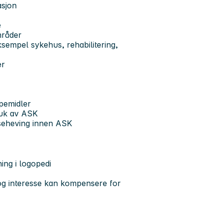
asjon
e
mråder
ksempel sykehus, rehabilitering,
er
lpemidler
bruk av ASK
nseheving innen ASK
ng i logopedi
 og interesse kan kompensere for