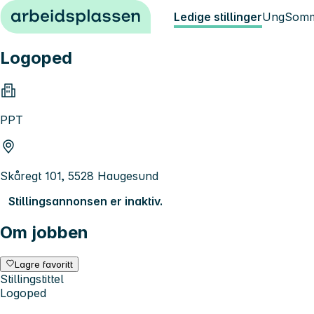
Hopp til innhold
Ledige stillinger
Ung
Somm
Logoped
PPT
Skåregt 101, 5528 Haugesund
Stillingsannonsen er inaktiv.
Om jobben
Lagre favoritt
Stillingstittel
Logoped