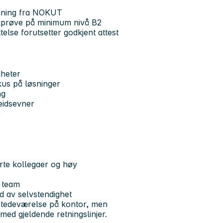
enning fra NOKUT
kprøve på minimum nivå B2
ttelse forutsetter godkjent attest
gheter
kus på løsninger
ng
eidsevner
ø
erte kollegaer og høy
 team
 av selvstendighet
lstedeværelse på kontor, men
med gjeldende retningslinjer.