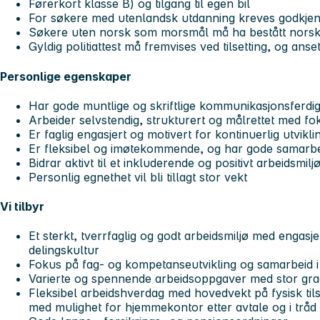
Førerkort klasse B) og tilgang til egen bil
For søkere med utenlandsk utdanning kreves godkj
Søkere uten norsk som morsmål må ha bestått nors
Gyldig politiattest må fremvises ved tilsetting, og anse
Personlige egenskaper
Har gode muntlige og skriftlige kommunikasjonsferdi
Arbeider selvstendig, strukturert og målrettet med fo
Er faglig engasjert og motivert for kontinuerlig utvikli
Er fleksibel og imøtekommende, og har gode samarb
Bidrar aktivt til et inkluderende og positivt arbeidsmilj
Personlig egnethet vil bli tillagt stor vekt
Vi tilbyr
Et sterkt, tverrfaglig og godt arbeidsmiljø med engasj
delingskultur
Fokus på fag- og kompetanseutvikling og samarbeid i
Varierte og spennende arbeidsoppgaver med stor grad
Fleksibel arbeidshverdag med hovedvekt på fysisk ti
med mulighet for hjemmekontor etter avtale og i tråd 