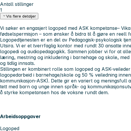
Antall stillinger
1
Vis flere detaljer
Vi søker en engasjert logoped med ASK kompetanse– Vikari
fødselspermisjon – som ønsker å bidra til å gjøre en reell f
Logopedtjenesten er en del av Pedagogisk-psykologisk tj
Utsira. Vi er et tverrfaglig kontor med rundt 30 ansatte in
logopedi og audiopedagogikk. Sammen jobber vi for at all
læring, mestring og inkludering i barnehage og skole, med 
og tidlig innsats.
Stillingen er kombinert rolle som logoped og ASK-veiled
logopedarbeid i barnehage/skole og 50 % veiledning innen
kommunikasjon-ASK). Dette gir en variert og meningsfull 
tett med barn og unge innen språk- og kommunikasjonsutvik
å styrke kompetansen hos de voksne rundt dem.
Arbeidsoppgaver
Logoped