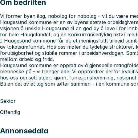
Om bedriften
Vi former byen ilag, nabolag for nabolag – vil du være me
Haugesund kommune er en av byens største arbeidsgivere
visjonen å utvikle Haugesund til en god by å leve i for inn
for hele Haugalandet, og en konkurransedyktig aktør mel
I Haugesund kommune får du et meningsfullt arbeid samtidi
av lokalsamfunnet. Hos oss møter du tydelige strukturer, 
forutsigbarhet og stabile rammer i arbeidshverdagen. Samt
mellom arbeid og fritid.
Haugesund kommune er opptatt av å gjenspeile mangfolde
menneske på - vi trenger alle! Vi oppfordrer derfor kvalifis
hos oss uansett alder, kjønn, funksjonshemming, nasjonal 
Bli en del av et lag som løfter sammen – i en kommune som
Sektor
Offentlig
Annonsedata