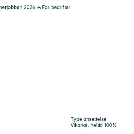
erjobben
2026
☀️
For bedrifter
Type ansettelse
Vikariat, heltid 100%