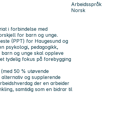
Arbeidsspråk
Norsk
at i forbindelse med
orskjell for barn og unge.
eneste (PPT) for Haugesund og
nen psykologi, pedagogikk,
e barn og unge skal oppleve
et tydelig fokus på forebygging
er (med 50 % utøvende
 alternativ og supplerende
arbeidshverdag der en arbeider
ling, samtidig som en bidrar til