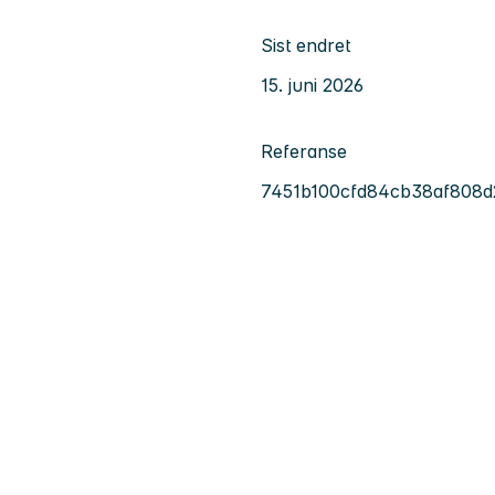
Sist endret
15. juni 2026
Referanse
7451b100cfd84cb38af808