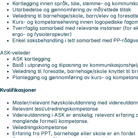
Kartlegging innen språk, tale, stemme- og kommunik
Utarbeidelse og gjennomføring av målrettede tiltak
Veiledning til barnehage/skole, barn/elev og foresatt
Kurs- og kompetanseheving innen logopediske fago
Tverrfaglig samarbeid med relevante instanser (for e
ergo- og fysioterapeuter)
Enkel saksbehandling i tett samarbeid med PP-rådgiv
ASK-veileder
ASK kartlegging
Bistå i utprøving og tilpasning av kommunikasjonshje
Veiledning til foresatte, barnehage/skole knyttet til 
Planlegging og gjennomføring av kurs- og kompeta
Kvalifikasjoner
Master/relevant høyskoleutdanning med videreutdanni
Relevant test/utredningskompetanse
Videreutdanning i ASK er ønskelig; relevant erfaring
manglende formell kompetanse.
Veiledningskompetanse
Erfaring fra PPT, barnehage eller skole er en fordel