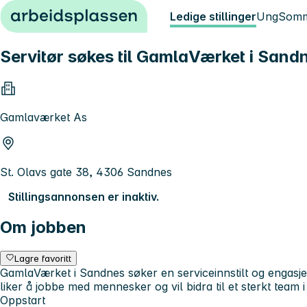
Hopp til innhold
Ledige stillinger
Ung
Somm
Servitør søkes til GamlaVærket i Sand
Gamlaværket As
St. Olavs gate 38, 4306 Sandnes
Stillingsannonsen er inaktiv.
Om jobben
Lagre favoritt
GamlaVærket i Sandnes søker en serviceinnstilt og engasjert
liker å jobbe med mennesker og vil bidra til et sterkt team 
Oppstart