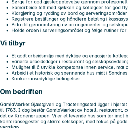
Sørge for god gjesteopplevelse gjennom profesjonell 
Samarbeide tett med kjøkken og kollegaer for god flyt
Klargjøring og rydding av bord og serveringsområder
Registrere bestillinger og håndtere betaling i kassasy
Bidra til gjennomføring av arrangementer og selskap
Holde orden i serveringsområdet og følge rutiner for 
Vi tilbyr
Et godt arbeidsmiljø med dyktige og engasjerte kolleg
Varierte arbeidsdager i restaurant og selskapsavdelin
Mulighet til å utvikle kompetanse innen service, mat 
Arbeid i et historisk og spennende hus midt i Sandne
Konkurransedyktige betingelser
Om bedriften
GamlaVærket Gjæstgiveri og Tracteringssted ligger i hjertet
til 1783. I dag består GamlaVærket av hotell, restaurant, 
del av Kronengruppen. Vi er et levende hus som tar imot b
konferansegjester og større selskaper, med fokus på gode 
vertskap.