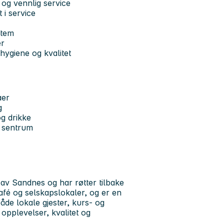
og vennlig service
 i service
stem
er
hygiene og kvalitet
aer
g
og drikke
s sentrum
 av Sandnes og har røtter tilbake
café og selskapslokaler, og er en
åde lokale gjester, kurs- og
opplevelser, kvalitet og