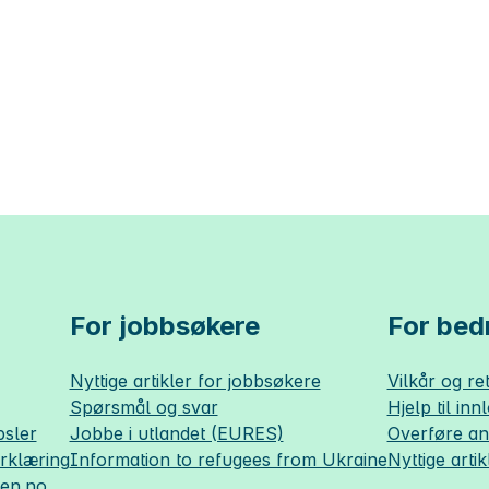
For jobbsøkere
For bedr
Nyttige artikler for jobbsøkere
Vilkår og ret
Spørsmål og svar
Hjelp til inn
sler
Jobbe i utlandet (EURES)
Overføre a
erklæring
Information to refugees from Ukraine
Nyttige artik
sen.no