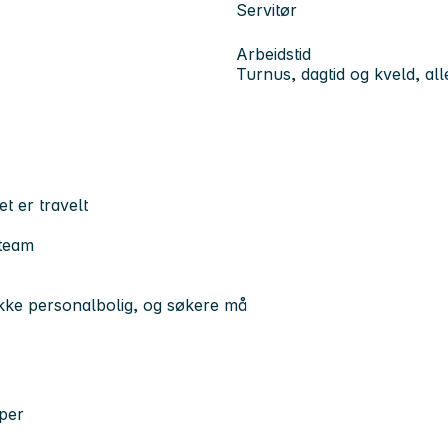
Servitør
Arbeidstid
Turnus, dagtid og kveld, all
et er travelt
 team
ikke personalbolig, og søkere må
aper