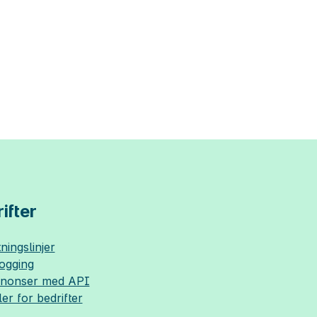
ifter
ningslinjer
logging
nnonser med API
ler for bedrifter