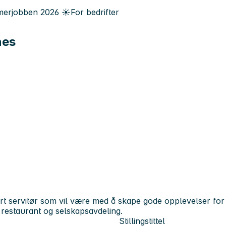
erjobben
2026
☀️
For bedrifter
nes
 servitør som vil være med å skape gode opplevelser for våre
i restaurant og selskapsavdeling.
Stillingstittel