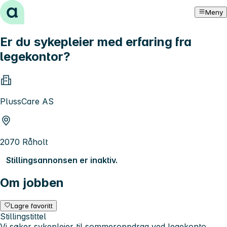
Hopp til innhold
Meny
Er du sykepleier med erfaring fra
legekontor?
PlussCare AS
2070 Råholt
Stillingsannonsen er inaktiv.
Om jobben
Lagre favoritt
Stillingstittel
Vi søker sykepleier til sommeroppdrag ved legekonto