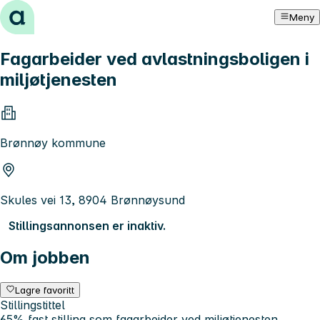
Hopp til innhold
Meny
Fagarbeider ved avlastningsboligen i
miljøtjenesten
Brønnøy kommune
Skules vei 13, 8904 Brønnøysund
Stillingsannonsen er inaktiv.
Om jobben
Lagre favoritt
Stillingstittel
65% fast stilling som fagarbeider ved miljøtjenesten