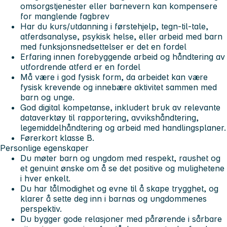
omsorgstjenester eller barnevern kan kompensere
for manglende fagbrev
Har du kurs/utdanning i førstehjelp, tegn-til-tale,
atferdsanalyse, psykisk helse, eller arbeid med barn
med funksjonsnedsettelser er det en fordel
Erfaring innen forebyggende arbeid og håndtering av
utfordrende atferd er en fordel
Må være i god fysisk form, da arbeidet kan være
fysisk krevende og innebære aktivitet sammen med
barn og unge.
God digital kompetanse, inkludert bruk av relevante
dataverktøy til rapportering, avvikshåndtering,
legemiddelhåndtering og arbeid med handlingsplaner.
Førerkort klasse B.
Personlige egenskaper
Du møter barn og ungdom med respekt, raushet og
et genuint ønske om å se det positive og mulighetene
i hver enkelt.
Du har tålmodighet og evne til å skape trygghet, og
klarer å sette deg inn i barnas og ungdommenes
perspektiv.
Du bygger gode relasjoner med pårørende i sårbare