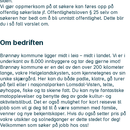
siden.
Vi gjør oppmerksom på at søkere kan føres opp på
offentlig søkerliste jf. Offentlighetsloven § 25 selv om
søkeren har bedt om å bli unntatt offentlighet. Dette blir
du i så fall varslet om.
Om bedriften
Brønnøy kommune ligger midt i leia – midt i landet. Vi er i
underkant av 8.000 innbyggere og tar deg gjerne imot!
Brønnøy kommune er en del av den over 200 kilometer
lange, vakre Helgelandskysten, som kjennetegnes av sin
unike skjærgård. Her kan du både padle, klatre, gå turer
på fjell eller i nasjonalparken Lomsdal-Visten, telte,
øyhoppe, fiske og ta skiene fatt. Du kan nyte fantastiske
matopplevelser og benytte deg av gode kultur- og
aktivitetstilbud. Det er også mulighet for kort reisevei til
jobb som vil gi deg tid til å være sammen med familie,
venner og nye bekjentskaper. Hvis du også setter pris på
vakre utsikter og solnedganger er dette stedet for deg!
Velkommen som søker på jobb hos oss!