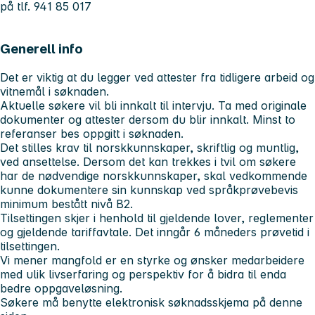
på tlf. 941 85 017
Generell info
Det er viktig at du legger ved attester fra tidligere arbeid og
vitnemål i søknaden.
Aktuelle søkere vil bli innkalt til intervju. Ta med originale
dokumenter og attester dersom du blir innkalt. Minst to
referanser bes oppgitt i søknaden.
Det stilles krav til norskkunnskaper, skriftlig og muntlig,
ved ansettelse. Dersom det kan trekkes i tvil om søkere
har de nødvendige norskkunnskaper, skal vedkommende
kunne dokumentere sin kunnskap ved språkprøvebevis
minimum bestått nivå B2.
Tilsettingen skjer i henhold til gjeldende lover, reglementer
og gjeldende tariffavtale. Det inngår 6 måneders prøvetid i
tilsettingen.
Vi mener mangfold er en styrke og ønsker medarbeidere
med ulik livserfaring og perspektiv for å bidra til enda
bedre oppgaveløsning.
Søkere må benytte elektronisk søknadsskjema på denne