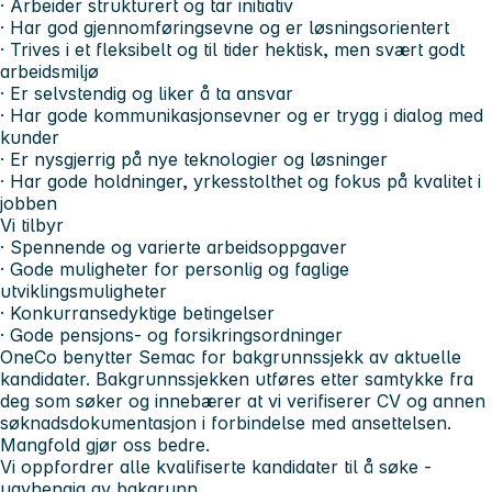
· Arbeider strukturert og tar initiativ
· Har god gjennomføringsevne og er løsningsorientert
· Trives i et fleksibelt og til tider hektisk, men svært godt
arbeidsmiljø
· Er selvstendig og liker å ta ansvar
· Har gode kommunikasjonsevner og er trygg i dialog med
kunder
· Er nysgjerrig på nye teknologier og løsninger
· Har gode holdninger, yrkesstolthet og fokus på kvalitet i
jobben
Vi tilbyr
· Spennende og varierte arbeidsoppgaver
· Gode muligheter for personlig og faglige
utviklingsmuligheter
· Konkurransedyktige betingelser
· Gode pensjons- og forsikringsordninger
OneCo benytter Semac for bakgrunnssjekk
av aktuelle
kandidater. Bakgrunnssjekken utføres etter samtykke fra
deg som søker og innebærer at vi verifiserer CV og annen
søknadsdokumentasjon i forbindelse med ansettelsen.
Mangfold gjør oss bedre.
Vi oppfordrer alle kvalifiserte kandidater til å søke -
uavhengig av bakgrunn.