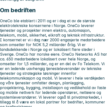
Om bedriften
OneCo ble etablert i 2011 og er i dag et av de største
elektrotekniske konsernene i Norge. OneCo leverer
tjenester og prosjekter innen elektro, automasjon,
telekom, mobil, sikkerhet, elkraft og teknisk infrastruktur.
I konsernet er vi i dag nær 2000 engasjerte medarbeidere
som omsetter for NOK 5,2 milliarder årlig. Vi er
landsdekkende i Norge og er lokalisert flere steder i
Sverige. OneCo har norske eiere. OneCo Networks AS har
ca. 650 medarbeidere lokalisert over hele Norge, og
omsetter for 1,5 milliarder, og er en del av Fo Telekom. Vi
er en ledende uavhengig tjenesteleverandør av tekniske
tjenester og strategiske løsninger innenfor
telekommunikasjon og mobil. Vi leverer i hele verdikjeden
og våre tjenester omfatter design, planlegging,
prosjektering, bygging, installasjon og vedlikehold av faste
og mobile nettverk for ledende operatører, netteiere og
systemleverandører. Vi leverer også til privatmarkedet, i
tillegg til å være en lokal partner for bedrifter, kommuner
og kraftselskaper.