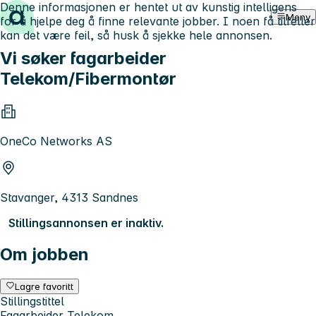
Denne informasjonen er hentet ut av kunstig intelligens
Hopp til innhold
Meny
for å hjelpe deg å finne relevante jobber. I noen få tilfeller
kan det være feil, så husk å sjekke hele annonsen.
Vi søker fagarbeider
Telekom/Fibermontør
OneCo Networks AS
Stavanger, 4313 Sandnes
Stillingsannonsen er inaktiv.
Om jobben
Lagre favoritt
Stillingstittel
Fagarbeider Telekom