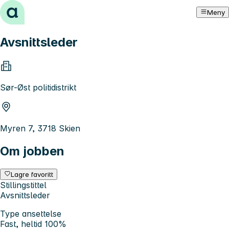
Hopp til innhold
Meny
Avsnittsleder
Sør-Øst politidistrikt
Myren 7, 3718 Skien
Om jobben
Lagre favoritt
Stillingstittel
Avsnittsleder
Type ansettelse
Fast, heltid 100%