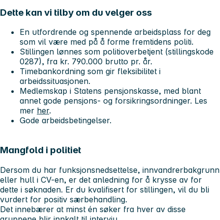
Dette kan vi tilby om du velger oss
En utfordrende og spennende arbeidsplass for deg
som vil være med på å forme fremtidens politi.
Stillingen lønnes som politioverbetjent (stillingskode
0287), fra kr. 790.000 brutto pr. år.
Timebankordning som gir fleksibilitet i
arbeidssituasjonen.
Medlemskap i Statens pensjonskasse, med blant
annet gode pensjons- og forsikringsordninger. Les
mer
her
.
Gode arbeidsbetingelser.
Mangfold i politiet
Dersom du har funksjonsnedsettelse, innvandrerbakgrunn
eller hull i CV-en, er det anledning for å krysse av for
dette i søknaden. Er du kvalifisert for stillingen, vil du bli
vurdert for positiv særbehandling.
Det innebærer at minst én søker fra hver av disse
gruppene blir innkalt til intervju.