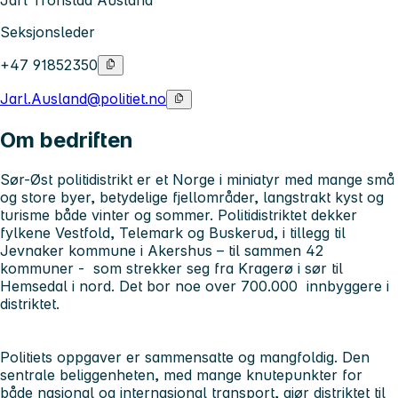
Jarl Tronstad Ausland
Seksjonsleder
+47 91852350
Jarl.Ausland@politiet.no
Om bedriften
Sør-Øst politidistrikt er et Norge i miniatyr med mange små
og store byer, betydelige fjellområder, langstrakt kyst og
turisme både vinter og sommer. Politidistriktet dekker
fylkene Vestfold, Telemark og Buskerud, i tillegg til
Jevnaker kommune i Akershus – til sammen 42
kommuner - som strekker seg fra Kragerø i sør til
Hemsedal i nord. Det bor noe over 700.000 innbyggere i
distriktet.
Politiets oppgaver er sammensatte og mangfoldig. Den
sentrale beliggenheten, med mange knutepunkter for
både nasjonal og internasjonal transport, gjør distriktet til