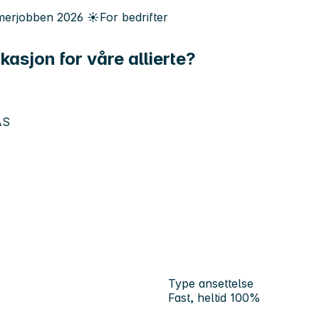
erjobben
2026
☀️
For bedrifter
asjon for våre allierte?
AS
Type ansettelse
Fast, heltid 100%