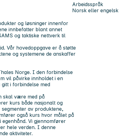
Arbeidsspråk
Norsk eller engelsk
odukter og løsninger innenfor
ne innbefatter blant annet
MS og taktiske nettverk til
tid. Vår hovedoppgave er å støtte
ktene og systemene de anskaffer
Thales Norge
. I den forbindelse
om vil påvirke innholdet i en
 gitt i forbindelse med
om skal være med på
erer kurs både nasjonalt og
re segmenter av produktene,
omfører også kurs hvor målet på
på egenhånd. Vi gjennomfører
ver hele verden. I denne
de aktiviteter.