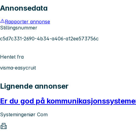
Annonsedata
Rapporter annonse
Stillingsnummer
c5d7c331-2690-4b34-a406-a12ee573756c
Hentet fra
visma-easycruit
Lignende annonser
Er du god på kommunikasjonssystemer 
Systemingeniør Com