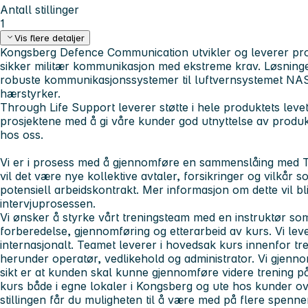
Antall stillinger
1
Vis flere detaljer
Kongsberg Defence Communication
utvikler og leverer pr
sikker militær kommunikasjon med ekstreme krav. Løsninge
robuste kommunikasjonssystemer til luftvernsystemet NASA
hærstyrker.
Through Life Support
leverer støtte i hele produktets leve
prosjektene med å gi våre kunder god utnyttelse av produ
hos oss.
Vi er i prosess med å gjennomføre en sammenslåing med
vil det være nye kollektive avtaler, forsikringer og vilkår s
potensiell arbeidskontrakt. Mer informasjon om dette vil bli
intervjuprosessen.
Vi ønsker å styrke vårt treningsteam med en instruktør s
forberedelse, gjennomføring og etterarbeid av kurs. Vi lev
internasjonalt. Teamet leverer i hovedsak kurs innenfor t
herunder operatør, vedlikehold og administrator. Vi gjenn
sikt er at kunden skal kunne gjennomføre videre trening 
kurs både i egne lokaler i Kongsberg og ute hos kunder o
stillingen får du muligheten til å være med på flere spennen