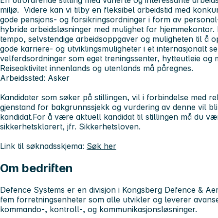
En utfordrende stilling med varierte og interessante arbei
miljø. Videre kan vi tilby en fleksibel arbeidstid med konk
gode pensjons- og forsikringsordninger i form av personal-
hybride arbeidsløsninger med mulighet for hjemmekontor. 
tempo, selvstendige arbeidsoppgaver og muligheten til å o
gode karriere- og utviklingsmuligheter i et internasjonalt se
velferdsordninger som eget treningssenter, hytteutleie og
Reiseaktivitet innenlands og utenlands må påregnes.
Arbeidssted:
Asker
Kandidater som søker på stillingen, vil i forbindelse med r
gjenstand for bakgrunnssjekk og vurdering av denne vil bli 
kandidat.For å være aktuell kandidat til stillingen må du være
sikkerhetsklarert, jfr. Sikkerhetsloven.
Link til søknadsskjema:
Søk her
Om bedriften
Defence Systems er en divisjon i Kongsberg Defence & Aer
fem forretningsenheter som alle utvikler og leverer avans
kommando-, kontroll-, og kommunikasjonsløsninger.