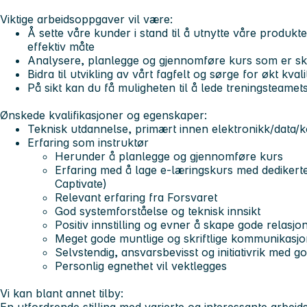
Viktige arbeidsoppgaver vil være:
Å sette våre kunder i stand til å utnytte våre produk
effektiv måte
Analysere, planlegge og gjennomføre kurs som er s
Bidra til utvikling av vårt fagfelt og sørge for økt kval
På sikt kan du få muligheten til å lede treningsteamets
Ønskede kvalifikasjoner og egenskaper:
Teknisk utdannelse, primært innen elektronikk/data
Erfaring som instruktør
Herunder å planlegge og gjennomføre kurs
Erfaring med å lage e-læringskurs med dedikerte
Captivate)
Relevant erfaring fra Forsvaret
God systemforståelse og teknisk innsikt
Positiv innstilling og evner å skape gode relas
Meget gode muntlige og skriftlige kommunikasj
Selvstendig, ansvarsbevisst og initiativrik med 
Personlig egnethet vil vektlegges
Vi kan blant annet tilby: