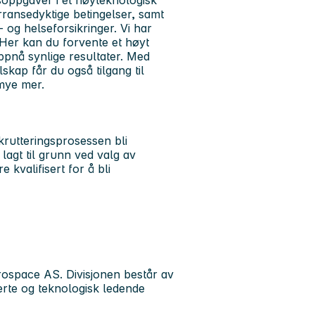
dsoppgaver i et høyteknologisk
urransedyktige betingelser, samt
 og helseforsikringer. Vi har
Her kan du forvente et høyt
ppnå synlige resultater. Med
lskap får du også tilgang til
 mye mer.
ekrutteringsprosessen bli
lagt til grunn ved valg av
 kvalifisert for å bli
ospace AS. Divisjonen består av
erte og teknologisk ledende