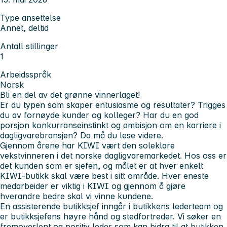
Type ansettelse
Annet, deltid
Antall stillinger
1
Arbeidsspråk
Norsk
Bli en del av det grønne vinnerlaget!
Er du typen som skaper entusiasme og resultater? Trigges
du av fornøyde kunder og kolleger? Har du en god
porsjon konkurranseinstinkt og ambisjon om en karriere i
dagligvarebransjen? Da må du lese videre.
Gjennom årene har KIWI vært den soleklare
vekstvinneren i det norske dagligvaremarkedet. Hos oss er
det kunden som er sjefen, og målet er at hver enkelt
KIWI-butikk skal være best i sitt område. Hver eneste
medarbeider er viktig i KIWI og gjennom å gjøre
hverandre bedre skal vi vinne kundene.
En assisterende butikksjef inngår i butikkens lederteam og
er butikksjefens høyre hånd og stedfortreder. Vi søker en
fremoverlent og positiv leder som kan bidra til at butikken