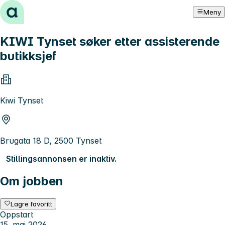
Hopp til innhold
Meny
KIWI Tynset søker etter assisterende
butikksjef
Kiwi Tynset
Brugata 18 D, 2500 Tynset
Stillingsannonsen er inaktiv.
Om jobben
Lagre favoritt
Oppstart
15. mai 2026