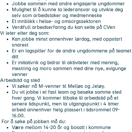
Jobbe sammen med andre engasjerte ungdommer
Mulighet til å kunne ta lederansvar og utvikle deg
selv som arbeidstaker og medmenneske
Et innblikk i helse- og omsorgssektoren
Verdifull arbeidserfaring du kan sette på CVen
Vi leter etter deg som:
Kan jobbe minst annenhver lørdag, med oppstart
snarest
Er en lagspiller for de andre ungdommene på teamet
ditt
Er initiativrik og bidrar til aktiviteter med mening,
mestring og moro sammen med dine nye, evigunge
venner
Arbeidstid og sted
Vi søker nå M-venner til Melløs og Jeløy.
Du vil jobbe i et fast team og besøke samme sted
hver gang. Vi kommer tilbake til arbeidstid på et
senere tidspunkt, men ta utgangspunkt i 4 timer
arbeid annenhver helg plassert i tidsrommet 09-
16.00.
For å søke på jobben må du:
Være mellom 14-20 år og bosatt i kommune