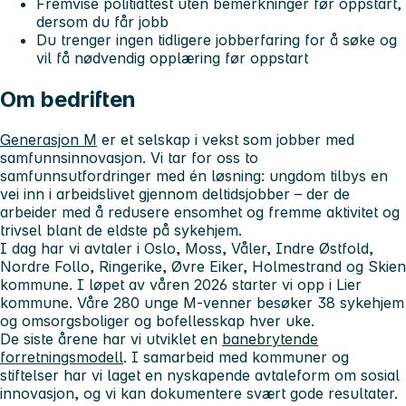
Fremvise politiattest uten bemerkninger før oppstart,
dersom du får jobb
Du trenger ingen tidligere jobberfaring for å søke og
vil få nødvendig opplæring før oppstart
Om bedriften
Generasjon M
er et selskap i vekst som jobber med
samfunnsinnovasjon. Vi tar for oss to
samfunnsutfordringer med én løsning: ungdom tilbys en
vei inn i arbeidslivet gjennom deltidsjobber – der de
arbeider med å redusere ensomhet og fremme aktivitet og
trivsel blant de eldste på sykehjem.
I dag har vi avtaler i Oslo, Moss, Våler, Indre Østfold,
Nordre Follo, Ringerike, Øvre Eiker, Holmestrand og Skien
kommune. I løpet av våren 2026 starter vi opp i Lier
kommune. Våre 280 unge M-venner besøker 38 sykehjem
og omsorgsboliger og bofellesskap hver uke.
De siste årene har vi utviklet en
banebrytende
forretningsmodell
. I samarbeid med kommuner og
stiftelser har vi laget en nyskapende avtaleform om sosial
innovasjon, og vi kan dokumentere svært gode resultater.