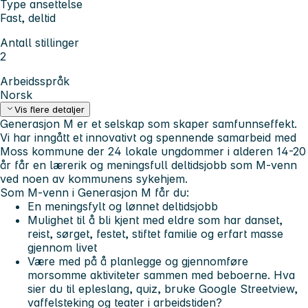
Type ansettelse
Fast, deltid
Antall stillinger
2
Arbeidsspråk
Norsk
Vis flere detaljer
Generasjon M er et selskap som skaper samfunnseffekt.
Vi har inngått et innovativt og spennende samarbeid med
Moss kommune der 24 lokale ungdommer i alderen 14-20
år får en lærerik og meningsfull deltidsjobb som M-venn
ved noen av kommunens sykehjem.
Som M-venn i Generasjon M får du:
En meningsfylt og lønnet deltidsjobb
Mulighet til å bli kjent med eldre som har danset,
reist, sørget, festet, stiftet familie og erfart masse
gjennom livet
Være med på å planlegge og gjennomføre
morsomme aktiviteter sammen med beboerne. Hva
sier du til epleslang, quiz, bruke Google Streetview,
vaffelsteking og teater i arbeidstiden?