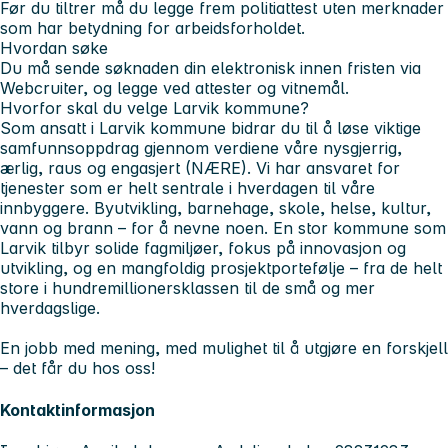
Før du tiltrer må du legge frem politiattest uten merknader
som har betydning for arbeidsforholdet.
Hvordan søke
Du må sende søknaden din elektronisk innen fristen via
Webcruiter, og legge ved attester og vitnemål.
Hvorfor skal du velge Larvik kommune?
Som ansatt i Larvik kommune bidrar du til å løse viktige
samfunnsoppdrag gjennom verdiene våre nysgjerrig,
ærlig, raus og engasjert (NÆRE). Vi har ansvaret for
tjenester som er helt sentrale i hverdagen til våre
innbyggere. Byutvikling, barnehage, skole, helse, kultur,
vann og brann – for å nevne noen. En stor kommune som
Larvik tilbyr solide fagmiljøer, fokus på innovasjon og
utvikling, og en mangfoldig prosjektportefølje – fra de helt
store i hundremillionersklassen til de små og mer
hverdagslige.
En jobb med mening, med mulighet til å utgjøre en forskjell
– det får du hos oss!
Kontaktinformasjon