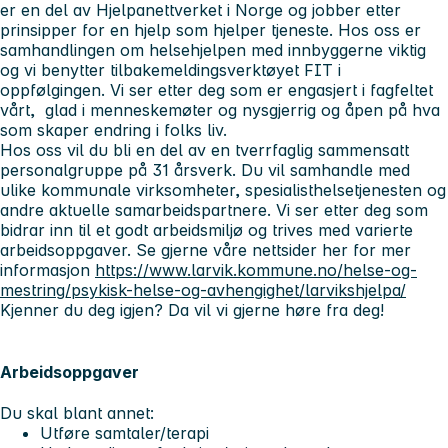
er en del av Hjelpanettverket i Norge og jobber etter
prinsipper for en hjelp som hjelper tjeneste. Hos oss er
samhandlingen om helsehjelpen med innbyggerne viktig
og vi benytter tilbakemeldingsverktøyet FIT i
oppfølgingen. Vi ser etter deg som er engasjert i fagfeltet
vårt, glad i menneskemøter og nysgjerrig og åpen på hva
som skaper endring i folks liv.
Hos oss vil du bli en del av en tverrfaglig sammensatt
personalgruppe på 31 årsverk. Du vil samhandle med
ulike kommunale virksomheter, spesialisthelsetjenesten og
andre aktuelle samarbeidspartnere. Vi ser etter deg som
bidrar inn til et godt arbeidsmiljø og trives med varierte
arbeidsoppgaver. Se gjerne våre nettsider her for mer
informasjon
https://www.larvik.kommune.no/helse-og-
mestring/psykisk-helse-og-avhengighet/larvikshjelpa/
Kjenner du deg igjen? Da vil vi gjerne høre fra deg!
Arbeidsoppgaver
Du skal blant annet:
Utføre samtaler/terapi