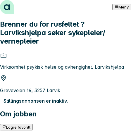
Hopp til innhold
Meny
Brenner du for rusfeltet ?
Larvikshjelpa søker sykepleier/
vernepleier
Virksomhet psykisk helse og avhengighet, Larvikshjelpa
Greveveien 16, 3257 Larvik
Stillingsannonsen er inaktiv.
Om jobben
Lagre favoritt