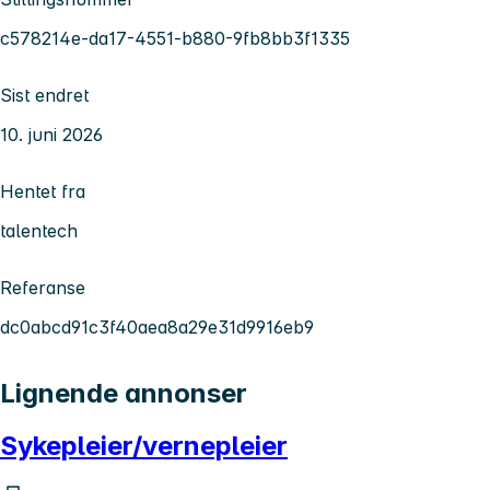
c578214e-da17-4551-b880-9fb8bb3f1335
Sist endret
10. juni 2026
Hentet fra
talentech
Referanse
dc0abcd91c3f40aea8a29e31d9916eb9
Lignende annonser
Sykepleier/vernepleier