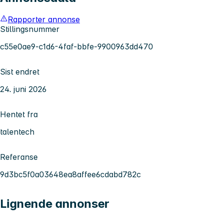
Rapporter annonse
Stillingsnummer
c55e0ae9-c1d6-4faf-bbfe-9900963dd470
Sist endret
24. juni 2026
Hentet fra
talentech
Referanse
9d3bc5f0a03648ea8affee6cdabd782c
Lignende annonser