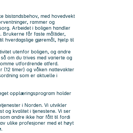
ke bistandsbehov, med hovedvekt
orventninger, rammer og
sorg. Arbeidet i boligen handler
Brukerne får faste måltider,
il hverdagslige gjøremål, hjelp til
vitet utenfor boligen, og andre
, så om du trives med varierte og
ekomme utfordrende atferd.
er (12 timer) og våken nattevakter
sordning som er aktuelle i
d eget opplæringsprogram holder
etjenester i Norden. Vi utvikler
 og kvalitet i tjenestene. Vi ser
som andre ikke har fått til fordi
r av ulike profesjoner med et høyt
ø.