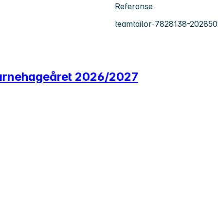
Referanse
teamtailor-7828138-202850
r barnehageåret 2026/2027