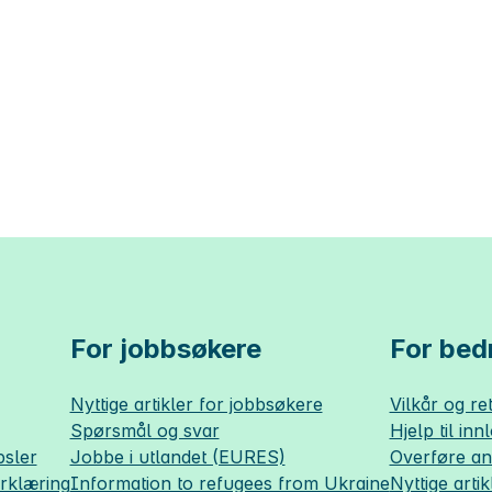
For jobbsøkere
For bedr
Nyttige artikler for jobbsøkere
Vilkår og ret
Spørsmål og svar
Hjelp til inn
sler
Jobbe i utlandet (EURES)
Overføre a
erklæring
Information to refugees from Ukraine
Nyttige artik