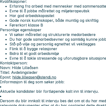
Kvalifikasjoner:
Erfaring fra arbeid med mennesker med sammensatte
Evne til å jobbe målrettet og miljøterapeutisk
Har god arbeidskapasitet
Gode norsk kunnskaper, både muntlig og skriftlig
Førerkort klasse B
Personlige egenskaper
Vi søker målrettet og strukturerte medarbeidere
Du har gode samarbeidsevner og samtidig kunne jobb
Stå-på-vilje og personlig egnethet vil vektlegges
Flink til å bygge relasjoner
Bidra til et godt arbeidsmiljø
Evne til å takle stressende og uforutsigbare situasjon
Kontaktperson:
Navn: Hilde Lilleåsen
Tittel: Avdelingsleder
Epost:
hilde.lilleasen@stendi.no
Informasjon til deg som søker jobb:
Aktuelle kandidater blir fortløpende kalt inn til intervju.
Dersom du blir innkalt til intervju bes det om at du har me
relevante dokumenter eller at du har opplastet dette direkte