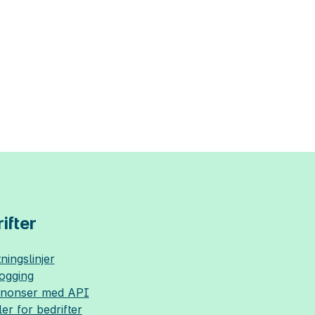
ifter
ningslinjer
logging
nnonser med API
ler for bedrifter