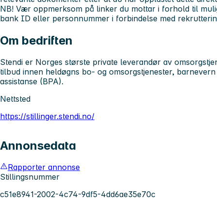
NB!
Vær oppmerksom på linker du mottar i forhold til mulig
bank ID eller personnummer i forbindelse med rekrutteri
Om bedriften
Stendi er Norges største private leverandør av omsorgstj
tilbud innen heldøgns bo- og omsorgstjenester, barnevern 
assistanse (BPA).
Nettsted
https://stillinger.stendi.no/
Annonsedata
Rapporter annonse
Stillingsnummer
c51e8941-2002-4c74-9df5-4dd6ae35e70c