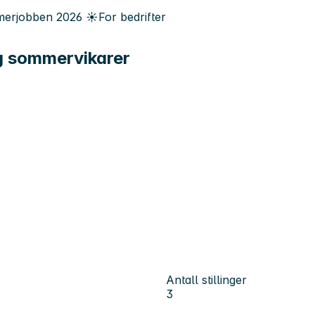
erjobben
2026
☀️
For bedrifter
og sommervikarer
Antall stillinger
3