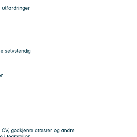
 utfordringer
e selvstendig
er
d CV, godkjente attester og andre
 i teamtailor.