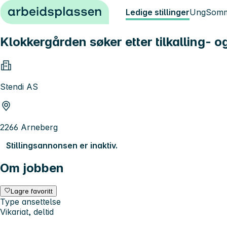
Hopp til innhold
Ledige stillinger
Ung
Somm
Klokkergården søker etter tilkalling- 
Stendi AS
2266 Arneberg
Stillingsannonsen er inaktiv.
Om jobben
Lagre favoritt
Type ansettelse
Vikariat, deltid