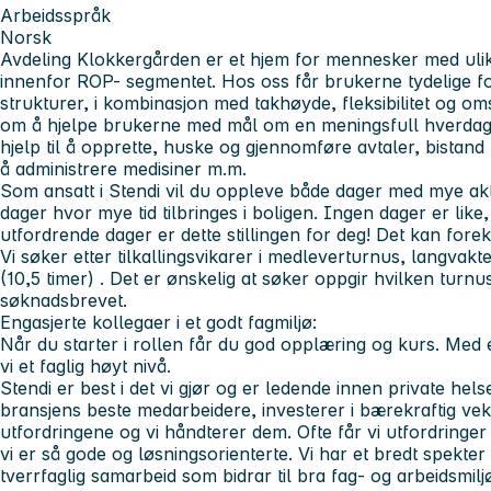
Arbeidsspråk
Norsk
Avdeling Klokkergården er et hjem for mennesker med uli
innenfor ROP- segmentet. Hos oss får brukerne tydelige f
strukturer, i kombinasjon med takhøyde, fleksibilitet og om
om å hjelpe brukerne med mål om en meningsfull hverdag. 
hjelp til å opprette, huske og gjennomføre avtaler, bistand t
å administrere medisiner m.m.
Som ansatt i Stendi vil du oppleve både dager med mye akti
dager hvor mye tid tilbringes i boligen. Ingen dager er like
utfordrende dager er dette stillingen for deg! Det kan for
Vi søker etter tilkallingsvikarer i medleverturnus, langvakt
(10,5 timer) . Det er ønskelig at søker oppgir hvilken turnu
søknadsbrevet.
Engasjerte kollegaer i et godt fagmiljø:
Når du starter i rollen får du god opplæring og kurs. Me
vi et faglig høyt nivå.
Stendi er best i det vi gjør og er ledende innen private hels
bransjens beste medarbeidere, investerer i bærekraftig vekst
utfordringene og vi håndterer dem. Ofte får vi utfordringer 
vi er så gode og løsningsorienterte. Vi har et bredt spekte
tverrfaglig samarbeid som bidrar til bra fag- og arbeidsmilj