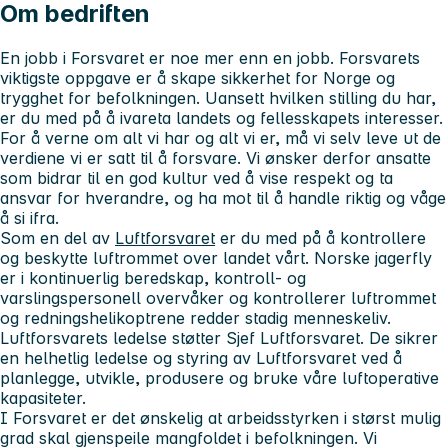
Om bedriften
En jobb i Forsvaret er noe mer enn en jobb. Forsvarets
viktigste oppgave er å skape sikkerhet for Norge og
trygghet for befolkningen. Uansett hvilken stilling du har,
er du med på å ivareta landets og fellesskapets interesser.
For å verne om alt vi har og alt vi er, må vi selv leve ut de
verdiene vi er satt til å forsvare. Vi ønsker derfor ansatte
som bidrar til en god kultur ved å vise respekt og ta
ansvar for hverandre, og ha mot til å handle riktig og våge
å si ifra.
Som en del av
Luftforsvaret
er du med på å kontrollere
og beskytte luftrommet over landet vårt. Norske jagerfly
er i kontinuerlig beredskap, kontroll- og
varslingspersonell overvåker og kontrollerer luftrommet
og redningshelikoptrene redder stadig menneskeliv.
Luftforsvarets ledelse støtter Sjef Luftforsvaret. De sikrer
en helhetlig ledelse og styring av Luftforsvaret ved å
planlegge, utvikle, produsere og bruke våre luftoperative
kapasiteter.
I Forsvaret er det ønskelig at arbeidsstyrken i størst mulig
grad skal gjenspeile mangfoldet i befolkningen. Vi