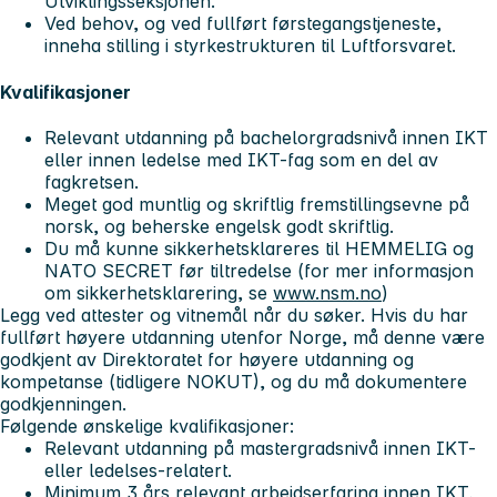
Utviklingsseksjonen.
Ved behov, og ved fullført førstegangstjeneste,
inneha stilling i styrkestrukturen til Luftforsvaret.
Kvalifikasjoner
Relevant utdanning på bachelorgradsnivå innen IKT
eller innen ledelse med IKT-fag som en del av
fagkretsen.
Meget god muntlig og skriftlig fremstillingsevne på
norsk, og beherske engelsk godt skriftlig.
Du må kunne sikkerhetsklareres til
HEMMELIG
og
NATO SECRET
før tiltredelse (for mer informasjon
om sikkerhetsklarering, se
www.nsm.no
)
Legg ved attester og vitnemål når du søker. Hvis du har
fullført høyere utdanning utenfor Norge, må denne være
godkjent av Direktoratet for høyere utdanning og
kompetanse (tidligere NOKUT), og du må dokumentere
godkjenningen.
Følgende ønskelige kvalifikasjoner:
Relevant utdanning på mastergradsnivå innen IKT-
eller ledelses-relatert.
Minimum 3 års relevant arbeidserfaring innen IKT,