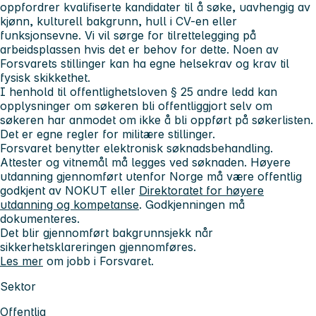
oppfordrer kvalifiserte kandidater til å søke, uavhengig av
kjønn, kulturell bakgrunn, hull i CV-en eller
funksjonsevne. Vi vil sørge for tilrettelegging på
arbeidsplassen hvis det er behov for dette. Noen av
Forsvarets stillinger kan ha egne helsekrav og krav til
fysisk skikkethet.
I henhold til offentlighetsloven § 25 andre ledd kan
opplysninger om søkeren bli offentliggjort selv om
søkeren har anmodet om ikke å bli oppført på søkerlisten.
Det er egne regler for militære stillinger.
Forsvaret benytter elektronisk søknadsbehandling.
Attester og vitnemål må legges ved søknaden. Høyere
utdanning gjennomført utenfor Norge må være offentlig
godkjent av NOKUT eller
Direktoratet for høyere
utdanning og kompetanse
. Godkjenningen må
dokumenteres.
Det blir gjennomført bakgrunnsjekk når
sikkerhetsklareringen gjennomføres.
Les mer
om jobb i Forsvaret.
Sektor
Offentlig