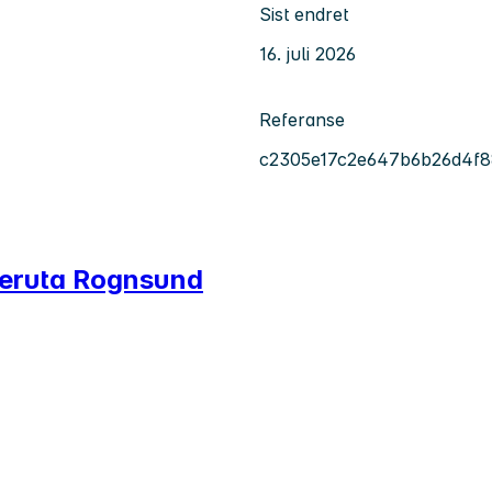
Sist endret
16. juli 2026
Referanse
c2305e17c2e647b6b26d4f8
leruta Rognsund