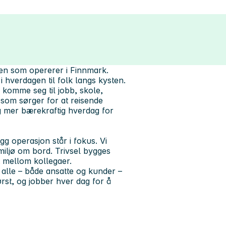
en som opererer i Finnmark.
 i hverdagen til folk langs kysten.
 komme seg til jobb, skole,
n som sørger for at reisende
og mer bærekraftig hverdag for
g operasjon står i fokus. Vi
miljø om bord. Trivsel bygges
t mellom kollegaer.
 alle – både ansatte og kunder –
først, og jobber hver dag for å