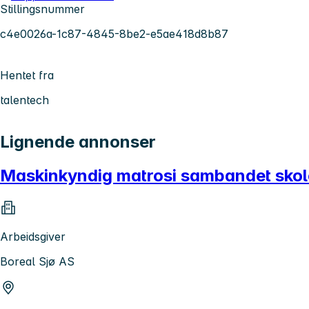
Stillingsnummer
c4e0026a-1c87-4845-8be2-e5ae418d8b87
Hentet fra
talentech
Lignende annonser
Maskinkyndig matrosi sambandet sko
Arbeidsgiver
Boreal Sjø AS