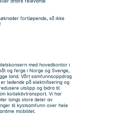
eller andre relevante
r søknader fortløpende, så ikke
!
litetskonsern med hovedkontor i
gbåt og ferge i Norge og Sverige,
egge land. Vårt samfunnsoppdrag
i er ledende på elektrifisering og
edusere utslipp og bidra til
im kollektivtransport. Vi har
ter langs store deler av
nger til kystsamfunn over hele
ritime mobilitet.