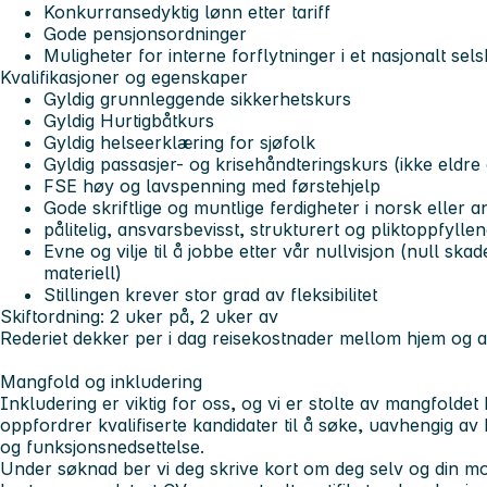
Konkurransedyktig lønn etter tariff
Gode pensjonsordninger
Muligheter for interne forflytninger i et nasjonalt sel
Kvalifikasjoner og egenskaper
Gyldig grunnleggende sikkerhetskurs
Gyldig Hurtigbåtkurs
Gyldig helseerklæring for sjøfolk
Gyldig passasjer- og krisehåndteringskurs (ikke eldre
FSE høy og lavspenning med førstehjelp
Gode skriftlige og muntlige ferdigheter i norsk eller 
pålitelig, ansvarsbevisst, strukturert og pliktoppfylle
Evne og vilje til å jobbe etter vår nullvisjon (null ska
materiell)
Stillingen krever stor grad av fleksibilitet
Skiftordning:
2 uker på, 2 uker av
Rederiet
dekker
per i dag reisekostnader mellom hjem og a
Mangfold og inkludering
Inkludering er viktig for oss, og vi er stolte av mangfoldet
oppfordrer kvalifiserte kandidater til å søke, uavhengig av
og funksjonsnedsettelse.
Under søknad ber vi deg skrive kort om deg selv og din mot