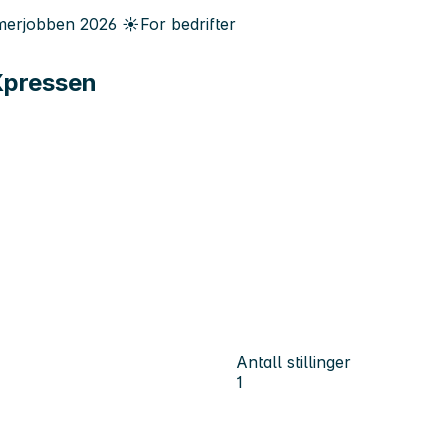
erjobben
2026
☀️
For bedrifter
Xpressen
Antall stillinger
1