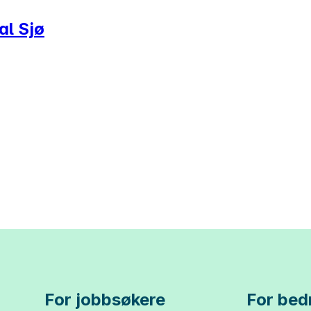
al Sjø
For jobbsøkere
For bedr