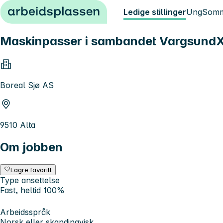
Hopp til innhold
Ledige stillinger
Ung
Somm
Maskinpasser i sambandet Vargsund
Boreal Sjø AS
9510 Alta
Om jobben
Lagre favoritt
Type ansettelse
Fast, heltid 100%
Arbeidsspråk
Norsk eller skandinavisk