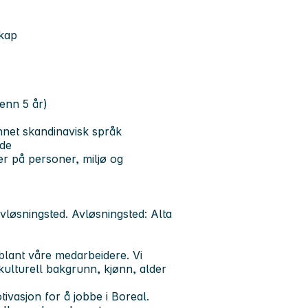
skap
 enn 5 år)
annet skandinavisk språk
nde
der på personer, miljø og
vløsningsted. Avløsningsted:
Alta
 blant våre medarbeidere. Vi
 kulturell bakgrunn, kjønn, alder
ivasjon for å jobbe i Boreal.