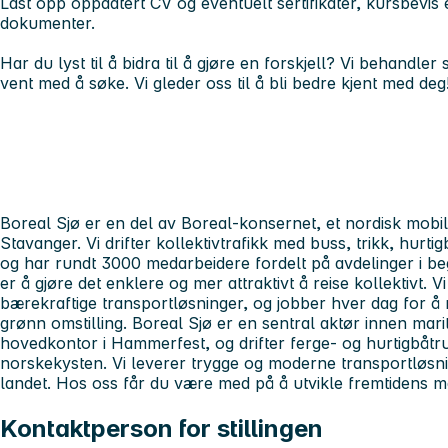
Last opp oppdatert CV og eventuelt sertifikater, kursbevis 
dokumenter.
Har du lyst til å bidra til å gjøre en forskjell? Vi behandle
vent med å søke. Vi gleder oss til å bli bedre kjent med deg
Boreal Sjø er en del av Boreal-konsernet, et nordisk mobi
Stavanger. Vi drifter kollektivtrafikk med buss, trikk, hurti
og har rundt 3000 medarbeidere fordelt på avdelinger i b
er å gjøre det enklere og mer attraktivt å reise kollektivt. V
bærekraftige transportløsninger, og jobber hver dag for å r
grønn omstilling. Boreal Sjø er en sentral aktør innen marit
hovedkontor i Hammerfest, og drifter ferge- og hurtigbåtru
norskekysten. Vi leverer trygge og moderne transportløsni
landet. Hos oss får du være med på å utvikle fremtidens ma
Kontaktperson for stillingen