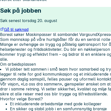
Søk på jobben
Søk senest torsdag 20. august
Gå til søknad
Boreal søker Maskinpasser til sambandet VargsundXpress
Som mannskap på våre
hurtigbåter får du en sentral rolle
Mange er avhengige av trygg og pålitelig sjøtransport for å
helsetjenester og fritidsaktiviteter. Du blir en nøkkelperso
kommer trygt og effektivt frem – og bidrar til en enklere 
alle.
Om arbeidsplassen
Vi jobber tett sammen i små team hvor samarbeid og tryg
legger til rette for god kommunikasjon og et inkluderende 
gjennom daglig samspill, felles pauser og uformell kontak
Vår visjon, «La oss dra sammen», gjenspeiler ønsket om at
drar i samme retning. Vi setter sikkerhet, kvalitet og miljø 
sikre at alle reiser med oss blir trygge og tilfredsstillende.
Hvorfor velge Boreal?
Et inkluderende arbeidsmiljø med gode kollegaer
En sikker og stabil jobb i en samfunnsnyttig bransje