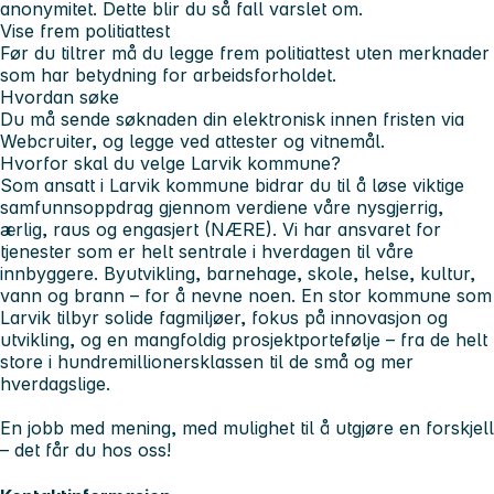
anonymitet. Dette blir du så fall varslet om.
Vise frem politiattest
Før du tiltrer må du legge frem politiattest uten merknader
som har betydning for arbeidsforholdet.
Hvordan søke
Du må sende søknaden din elektronisk innen fristen via
Webcruiter, og legge ved attester og vitnemål.
Hvorfor skal du velge Larvik kommune?
Som ansatt i Larvik kommune bidrar du til å løse viktige
samfunnsoppdrag gjennom verdiene våre nysgjerrig,
ærlig, raus og engasjert (NÆRE). Vi har ansvaret for
tjenester som er helt sentrale i hverdagen til våre
innbyggere. Byutvikling, barnehage, skole, helse, kultur,
vann og brann – for å nevne noen. En stor kommune som
Larvik tilbyr solide fagmiljøer, fokus på innovasjon og
utvikling, og en mangfoldig prosjektportefølje – fra de helt
store i hundremillionersklassen til de små og mer
hverdagslige.
En jobb med mening, med mulighet til å utgjøre en forskjell
– det får du hos oss!