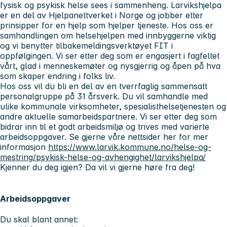
fysisk og psykisk helse sees i sammenheng. Larvikshjelpa
er en del av Hjelpanettverket i Norge og jobber etter
prinsipper for en hjelp som hjelper tjeneste. Hos oss er
samhandlingen om helsehjelpen med innbyggerne viktig
og vi benytter tilbakemeldingsverktøyet FIT i
oppfølgingen. Vi ser etter deg som er engasjert i fagfeltet
vårt, glad i menneskemøter og nysgjerrig og åpen på hva
som skaper endring i folks liv.
Hos oss vil du bli en del av en tverrfaglig sammensatt
personalgruppe på 31 årsverk. Du vil samhandle med
ulike kommunale virksomheter, spesialisthelsetjenesten og
andre aktuelle samarbeidspartnere. Vi ser etter deg som
bidrar inn til et godt arbeidsmiljø og trives med varierte
arbeidsoppgaver. Se gjerne våre nettsider her for mer
informasjon
https://www.larvik.kommune.no/helse-og-
mestring/psykisk-helse-og-avhengighet/larvikshjelpa/
Kjenner du deg igjen? Da vil vi gjerne høre fra deg!
Arbeidsoppgaver
Du skal blant annet: