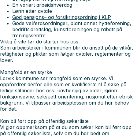
En variert arbeidshverdag
Lønn etter avtale
God pensjons– og forsikringsordning i KLP
Gode velferdsordninger, blant annet hytteforening,
bedriftsidrettslag, kunstforeningen og rabatt på
treningssentre
Viktig å vite før du starter hos oss
Som arbeidstaker i kommunen blir du ansatt på de vilkår,
rettigheter og plikter som følger avtaler, reglementer og
lover.
Mangfold er en styrke
Larvik kommune ser mangfold som en styrke. Vi
oppfordrer derfor alle som er kvalifiserte til å søke på
ledige stillinger hos oss, uavhengig av alder, kjønn,
funksjonsevne, seksuell orientering, nasjonal eller etnisk
bakgrunn. Vi tilpasser arbeidsplassen om du har behov
for det.
Kan bli ført opp på offentlig søkerliste
Vi gjør oppmerksom på at du som søker kan bli ført opp
på offentlig søkerliste, selv om du har bedt om