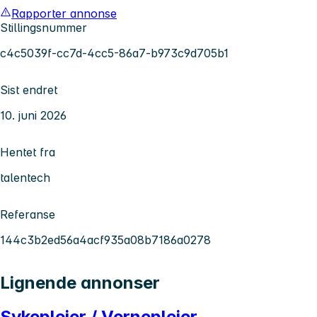
Rapporter annonse
Stillingsnummer
c4c5039f-cc7d-4cc5-86a7-b973c9d705b1
Sist endret
10. juni 2026
Hentet fra
talentech
Referanse
144c3b2ed56a4acf935a08b7186a0278
Lignende annonser
Sykepleier / Vernepleier