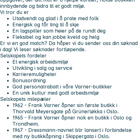
innbydende og bidra til et godt miljø.
Vi tror du er
Utadvendt og glad i å prate med folk
Energisk og får ting til å skje
En lagspiller som heier på de rundt deg
Fleksibel og kan jobbe kveld og helg
Er vi en god match? Da håper vi du sender oss din søknad
i dag! Vi leser søknader fortløpende.
Selskapets fordeler
Et energisk arbeidsmiljø
Utvikling i salg og service
Karrieremuligheter
Bonusordning
God personalrabatt i våre Varner-butikker
En unik kultur med godt arbeidsmiljø
Selskapets milepæler
1962 - Frank Varner åpner sin første butikk i
Thorvald Meyersgate på Grünerløkka i Oslo.
1965 - Frank Varner åpner nok en butikk i Oslo og
Trondheim.
1967 - Dressmann-navnet blir lansert i forbindelse
med ny butikkåpning i Skippergata i Oslo.