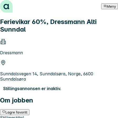
Hopp til innhold
Meny
Ferievikar 60%, Dressmann Alti
Sunndal
Dressmann
Sunndalsvegen 14, Sunndalsøra, Norge, 6600
Sunndalsøra
Stillingsannonsen er inaktiv.
Om jobben
Lagre favoritt
Stillingstittel