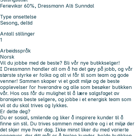
Ferievikar 60%, Dressmann Alti Sunndal
Type ansettelse
Sesong, deltid
Antall stillinger
1
Arbeidsspråk
Norsk
Vil du jobbe med de beste? Bli vår nye butikkselger!
I Dressmann handler alt om å ha det gøy på jobb, og vår
største styrke er folka og alt vi får til som team og gode
venner! Sammen skaper vi et godt miljø og de beste
opplevelser for hverandre og alle som besøker butikken
vår. Hos oss får du mulighet til å lære salgsfaget av
bransjens beste selgere, og jobbe i et energisk team som
vil at du skal trives og lykkes.
Er dette deg?
Du er sosial, smilende og liker å inspirere kunder til å
finne sin stil. Du trives sammen med andre og i et miljø der
det skjer mye hver dag. Ikke minst liker du med varierte
oppgaver, der ditt mål er å hjelpe kunder, holde butikken