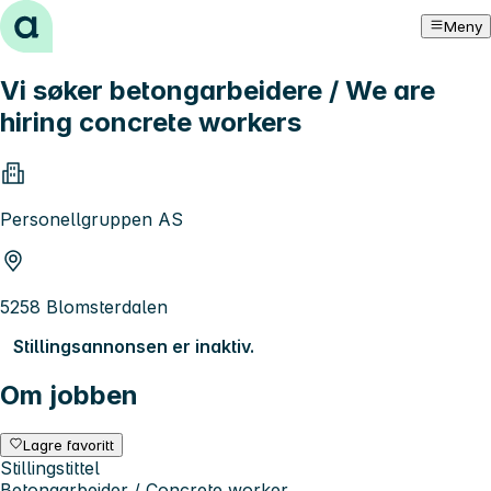
Hopp til innhold
Meny
Vi søker betongarbeidere / We are
hiring concrete workers
Personellgruppen AS
5258 Blomsterdalen
Stillingsannonsen er inaktiv.
Om jobben
Lagre favoritt
Stillingstittel
Betongarbeider / Concrete worker