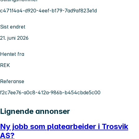
c471f4a4-d920-4eef-b179-7ad9af823e1d
Sist endret
21. juni 2026
Hentet fra
REK
Referanse
f2c7ee76-a0c8-412a-986b-b454cbde5c00
Lignende annonser
Ny jobb som platearbeider i Trosvik
AS?