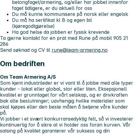
betongfaget/armering, og/eller har jobbet innenfor
faget tidligere, er du aktuell for oss
Du må kunne kommunisere på norsk eller engelsk
Du må ha sertifikat kl B og egen bil
(kjøregodtgjørelse)
Ha god helse da jobben er fysisk krevende
Ta gjerne kontakt for en prat med Rune på mobil 905 21
286
Send søknad og CV til
rune@team-armering.no
Om bedriften
Om Team Armering A/S
Som kjent industrileder er vi vant til å jobbe med alle typer
kunder - lokal eller global, stor eller liten. Eksepsjonell
kvalitet er grunnlaget for vårt selskap, og er drivkraften
bak alle beslutninger; uavhengig hvilke materialer som
skal kjøpes eller den beste måten å betjene våre kunder
på.
Vi jobber i et svært konkurransedyktig felt, så vi investerer
kontinuerlig for å sikre at vi holder oss foran kurven. Vår
satsing på kvalitet garanterer vår suksess og din