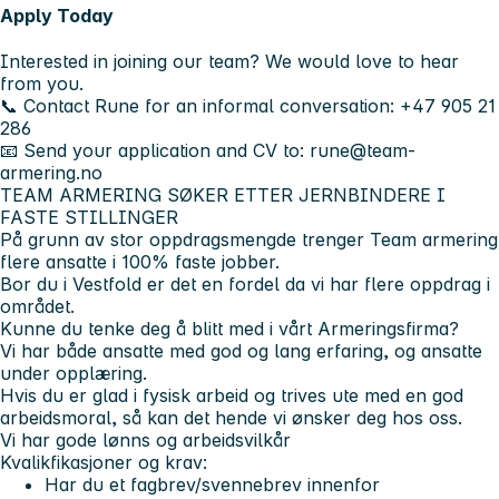
Apply Today
Interested in joining our team? We would love to hear
from you.
📞 Contact Rune for an informal conversation:
+47 905 21
286
📧 Send your
application and CV
to:
rune@team-
armering.no
TEAM ARMERING SØKER ETTER JERNBINDERE I
FASTE STILLINGER
På grunn av stor oppdragsmengde trenger Team armering
flere ansatte i 100% faste jobber.
Bor du i Vestfold er det en fordel da vi har flere oppdrag i
området.
Kunne du tenke deg å blitt med i vårt Armeringsfirma?
Vi har både ansatte med god og lang erfaring, og ansatte
under opplæring.
Hvis du er glad i fysisk arbeid og trives ute med en god
arbeidsmoral, så kan det hende vi ønsker deg hos oss.
Vi har gode lønns og arbeidsvilkår
Kvalikfikasjoner og krav:
Har du et fagbrev/svennebrev innenfor