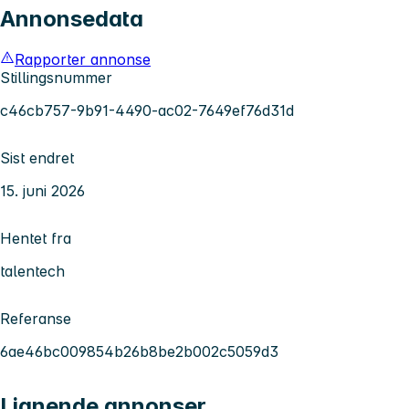
Annonsedata
Rapporter annonse
Stillingsnummer
c46cb757-9b91-4490-ac02-7649ef76d31d
Sist endret
15. juni 2026
Hentet fra
talentech
Referanse
6ae46bc009854b26b8be2b002c5059d3
Lignende annonser