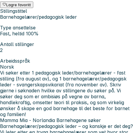
Lagre favoritt
Stillingstittel
Barnehagelærer/pedagogisk leder
Type ansettelse
Fast, heltid 100%
Antall stillinger
2
Arbeidsspråk
Norsk
Vi søker etter 1 pedagogisk leder/barnehagelærer - fast
stilling (fra august av), og 1 barnehagelærer/pedagogisk
leder - svangerskapsvikariat (fra november av). Skriv
gjerne i søknaden hvilke av stillingene du søker på. Vi
søker deg som er ambisiøs på vegne av barna,
handlekraftig, omsetter teori til praksis, og som virkelig
ønsker å skape en god barnehage til det beste for barnet
og familien!
Mamma Mia - Norlandia Barnehagene søker
Barnehagelærer/pedagogisk leder
– og kanskje er det deg?
Vi leter etter en trygg barnehagelærer som vet hvor stor