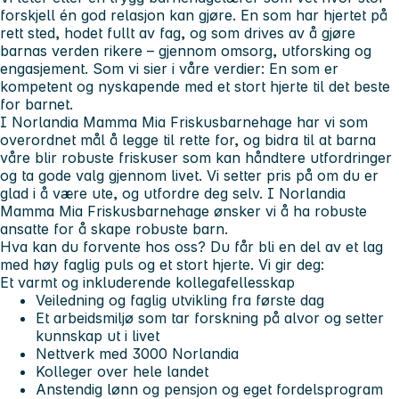
forskjell én god relasjon kan gjøre. En som har hjertet på
rett sted, hodet fullt av fag, og som drives av å gjøre
barnas verden rikere – gjennom omsorg, utforsking og
engasjement. Som vi sier i våre verdier: En som er
kompetent og nyskapende med et stort hjerte til det beste
for barnet.
I Norlandia Mamma Mia Friskusbarnehage har vi som
overordnet mål å legge til rette for, og bidra til at barna
våre blir robuste friskuser som kan håndtere utfordringer
og ta gode valg gjennom livet.
Vi setter pris på om du er
glad i å være ute, og utfordre deg selv. I Norlandia
Mamma Mia Friskusbarnehage ønsker vi å ha robuste
ansatte for å skape robuste barn.
Hva kan du forvente hos oss?
Du får bli en del av et lag
med høy faglig puls og et stort hjerte.
Vi gir deg:
Et varmt og inkluderende kollegafellesskap
Veiledning og faglig utvikling fra første dag
Et arbeidsmiljø som tar forskning på alvor og setter
kunnskap ut i livet
Nettverk med 3000 Norlandia
Kolleger over hele landet
Anstendig lønn og pensjon og eget fordelsprogram