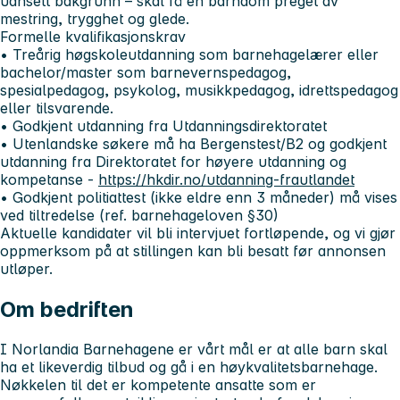
uansett bakgrunn – skal få en barndom preget av
mestring, trygghet og glede.
Formelle kvalifikasjonskrav
• Treårig høgskoleutdanning som barnehagelærer eller
bachelor/master som barnevernspedagog,
spesialpedagog, psykolog, musikkpedagog, idrettspedagog
eller tilsvarende.
• Godkjent utdanning fra Utdanningsdirektoratet
• Utenlandske søkere må ha Bergenstest/B2 og godkjent
utdanning fra Direktoratet for høyere utdanning og
kompetanse -
https://hkdir.no/utdanning-frautlandet
• Godkjent politiattest (ikke eldre enn 3 måneder) må vises
ved tiltredelse (ref. barnehageloven §30)
Aktuelle kandidater vil bli intervjuet fortløpende, og vi gjør
oppmerksom på at stillingen kan bli besatt før annonsen
utløper.
Om bedriften
I Norlandia Barnehagene er vårt mål er at alle barn skal
ha et likeverdig tilbud og gå i en høykvalitetsbarnehage.
Nøkkelen til det er kompetente ansatte som er