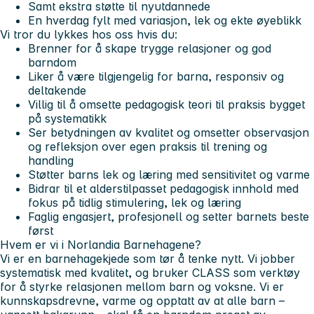
Samt ekstra støtte til nyutdannede
En hverdag fylt med variasjon, lek og ekte øyeblikk
Vi tror du lykkes hos oss hvis du:
Brenner for å skape trygge relasjoner og god
barndom
Liker å være tilgjengelig for barna, responsiv og
deltakende
Villig til å omsette pedagogisk teori til praksis bygget
på systematikk
Ser betydningen av kvalitet og omsetter observasjon
og refleksjon over egen praksis til trening og
handling
Støtter barns lek og læring med sensitivitet og varme
Bidrar til et alderstilpasset pedagogisk innhold med
fokus på tidlig stimulering, lek og læring
Faglig engasjert, profesjonell og setter barnets beste
først
Hvem er vi i Norlandia Barnehagene?
Vi er en barnehagekjede som tør å tenke nytt. Vi jobber
systematisk med kvalitet, og bruker CLASS som verktøy
for å styrke relasjonen mellom barn og voksne. Vi er
kunnskapsdrevne, varme og opptatt av at alle barn –