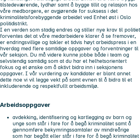
tilstedeværende, lydhør samt å bygge tillit og relasjon hos
våre medborgere, er avgjørende for suksess i det
kriminalitetsforebyggende arbeidet ved Enhet øst i Oslo
politidistrikt.
I en verden som stadig endres og stiller nye krav til politiet
forventes det at våre medarbeidere klarer å se fremover,
er endringsvillige og takler et tidvis høyt arbeidspress i en
hverdag med flere samtidige oppgaver og forventninger til
vår seksjon. Du må videre kunne jobbe både i team og
selvstendig samtidig som at du har et helhetsorientert
fokus og et ønske om å aktivt bidra inn i seksjonens
oppgaver. I vår vurdering av kandidater er blant annet
dette noe vi vil legge vekt på samt evnen til å bidra til et
inkluderende og respektfullt arbeidsmiljø.
Arbeidsoppgaver
avdekking, identifisering og kartlegging av barn og
unge som står i fare for å begå kriminalitet samt å
gjennomføre bekymringssamtaler av mindreårige
som har begått eller står i fare for å begå kriminalitet