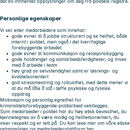
det bli innhentet opplysninger om deg fra politiets registre.
Personlige egenskaper
Vi ser etter medarbeidere som innehar:
gode evner til å jobbe strukturert og se helhet, både
internt i politiet, men også i det tverrfaglige
forebyggende arbeidet
gode evner til kommunikasjon og relasjonsbygging
gode holdninger og samarbeidsferdigheter, og trives
med å arbeide i team
høy grad av selvstendighet samt er løsnings- og
kvalitetsorientert
god stressmestring og robusthet, med dette mener vi
at du må tåle å stå i tøffe psykiske og fysiske
oppdrag
Motivasjon og personlig egnethet for
kriminalitetsforebyggende politiarbeid vektlegges.
Som medarbeider i politiet har du høy etisk bevissthet, du
kjennetegnes av å være modig og helhetsorientert, du
viser respekt og er tett på. Du kan lese mer om våre etiske
retningslinjer og medarbeiderplattform
her
.