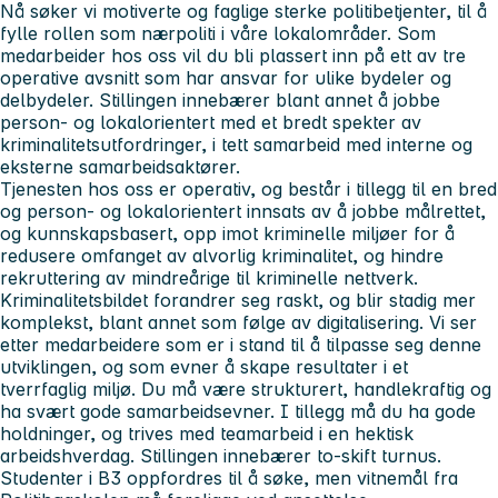
Nå søker vi motiverte og faglige sterke politibetjenter, til å
fylle rollen som nærpoliti i våre lokalområder. Som
medarbeider hos oss vil du bli plassert inn på ett av tre
operative avsnitt som har ansvar for ulike bydeler og
delbydeler. Stillingen innebærer blant annet å jobbe
person- og lokalorientert med et bredt spekter av
kriminalitetsutfordringer, i tett samarbeid med interne og
eksterne samarbeidsaktører.
Tjenesten hos oss er operativ, og består i tillegg til en bred
og person- og lokalorientert innsats av å jobbe målrettet,
og kunnskapsbasert, opp imot kriminelle miljøer for å
redusere omfanget av alvorlig kriminalitet, og hindre
rekruttering av mindreårige til kriminelle nettverk.
Kriminalitetsbildet forandrer seg raskt, og blir stadig mer
komplekst, blant annet som følge av digitalisering. Vi ser
etter medarbeidere som er i stand til å tilpasse seg denne
utviklingen, og som evner å skape resultater i et
tverrfaglig miljø. Du må være strukturert, handlekraftig og
ha svært gode samarbeidsevner. I tillegg må du ha gode
holdninger, og trives med teamarbeid i en hektisk
arbeidshverdag. Stillingen innebærer to-skift turnus.
Studenter i B3 oppfordres til å søke, men vitnemål fra