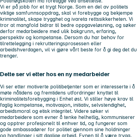
Politihøgskolen må foreligge ved ansettelse.
Vi er på jobb for et trygt Norge. Som en del av politiets
viktige samfunnsoppdrag, skal vi forebygge og bekjempe
kriminalitet, skape trygghet og ivareta rettssikkerheten. Vi
tror at mangfold bidrar til bedre oppgaveløsning, og søker
derfor medarbeidere med ulik bakgrunn, erfaring,
perspektiv og kompetanse. Dersom du har behov for
tilrettelegging i rekrutteringsprosessen eller
arbeidshverdagen, vil vi gjøre vårt beste for å gi deg det du
trenger.
Dette ser vi etter hos en ny medarbeider
Vi ser etter motiverte politibetjenter som er interesserte i å
møte nåtidens og fremtidens utfordringer knyttet til
kriminalitetsforebygging i Enhet øst. Vi stiller høye krav til
faglig kompetanse, motivasjon, initiativ, selvstendighet,
arbeidsmoral og etisk integritet. Videre søker vi
medarbeidere som evner å tenke helhetlig, kommuniserer
og opptrer profesjonelt til enhver tid, og fungerer som
gode ambassadører for politiet gjennom sine holdninger
og handlinger i sitt daglige arbeid. Evnen til å være trygg,