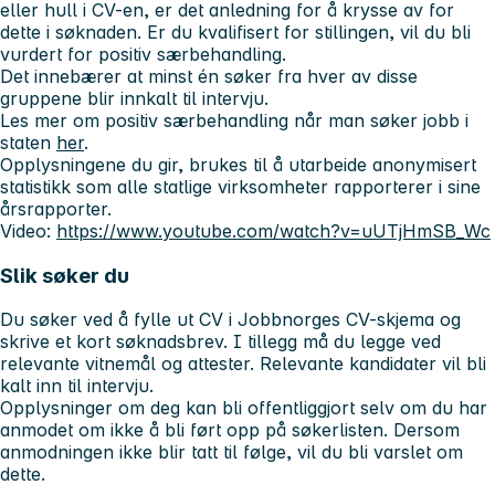
eller hull i CV-en, er det anledning for å krysse av for
dette i søknaden. Er du kvalifisert for stillingen, vil du bli
vurdert for positiv særbehandling.
Det innebærer at minst én søker fra hver av disse
gruppene blir innkalt til intervju.
Les mer om positiv særbehandling når man søker jobb i
staten
her
.
Opplysningene du gir, brukes til å utarbeide anonymisert
statistikk som alle statlige virksomheter rapporterer i sine
årsrapporter.
Video:
https://www.youtube.com/watch?v=uUTjHmSB_Wc
Slik søker du
Du søker ved å fylle ut CV i Jobbnorges CV-skjema og
skrive et kort søknadsbrev. I tillegg må du legge ved
relevante vitnemål og attester. Relevante kandidater vil bli
kalt inn til intervju.
Opplysninger om deg kan bli offentliggjort selv om du har
anmodet om ikke å bli ført opp på søkerlisten. Dersom
anmodningen ikke blir tatt til følge, vil du bli varslet om
dette.