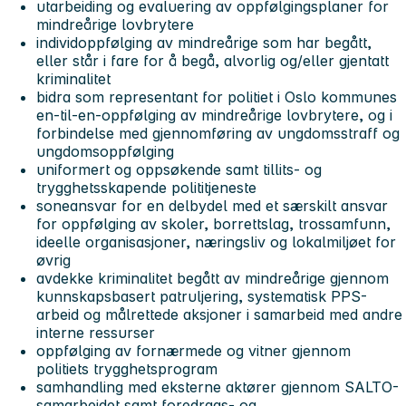
utarbeiding og evaluering av oppfølgingsplaner for
mindreårige lovbrytere
individoppfølging av mindreårige som har begått,
eller står i fare for å begå, alvorlig og/eller gjentatt
kriminalitet
bidra som representant for politiet i Oslo kommunes
en-til-en-oppfølging av mindreårige lovbrytere, og i
forbindelse med gjennomføring av ungdomsstraff og
ungdomsoppfølging
uniformert og oppsøkende samt tillits- og
trygghetsskapende polititjeneste
soneansvar for en delbydel med et særskilt ansvar
for oppfølging av skoler, borrettslag, trossamfunn,
ideelle organisasjoner, næringsliv og lokalmiljøet for
øvrig
avdekke kriminalitet begått av mindreårige gjennom
kunnskapsbasert patruljering, systematisk PPS-
arbeid og målrettede aksjoner i samarbeid med andre
interne ressurser
oppfølging av fornærmede og vitner gjennom
politiets trygghetsprogram
samhandling med eksterne aktører gjennom SALTO-
samarbeidet samt foredrags- og