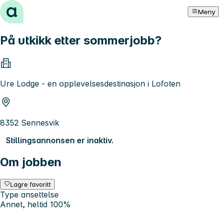
Hopp til innhold
Meny
På utkikk etter sommerjobb?
Ure Lodge - en opplevelsesdestinasjon i Lofoten
8352 Sennesvik
Stillingsannonsen er inaktiv.
Om jobben
Lagre favoritt
Type ansettelse
Annet, heltid 100%