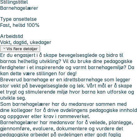
Stillingstittel
Barnehagelærer
Type ansettelse
Fast, heltid 100%
Arbeidstid
Vakt, dagtid, ukedager
Vis flere detaljer
Er du engasjert i å skape bevegelsesglede og bidra til
barnas helhetlig utvikling? Vil du bruke dine pedagogiske
ferdigheter i et inspirerende og varmt barnehagemiljø? Da
kan dette være stillingen for deg!
Breverud barnehage er en idrettsbarnehage som legger
stor vekt på bevegelsesglede og lek. Vårt mål er å skape
et trygt og stimulerende miljø hvor barna kan utforske og
utvikle seg.
Som barnehagelærer har du medansvar sammen med
dine kollegaer for å drive avdelingens pedagogiske innhold
og oppgaver etter krav i rammeverket.
Barnehagelærer har medansvar for å veilede, planlegge,
gjennomføre, evaluere, dokumentere og vurdere det
pedagogiske arbeidet på avdelingen etter godt faglig