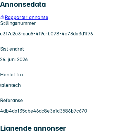
Annonsedata
Rapporter annonse
Stillingsnummer
c3f7d2c3-aaa5-4f9c-b078-4c73da3d1f76
Sist endret
26. juni 2026
Hentet fra
talentech
Referanse
4db4da135cbe46dc8e3e1d3586b7c670
Lignende annonser