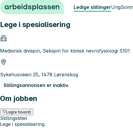
Hopp til innhold
Ledige stillinger
Ung
Somm
Lege i spesialisering
Medisinsk divisjon, Seksjon for klinisk nevrofysiologi S101
Sykehusveien 25, 1478 Lørenskog
Stillingsannonsen er inaktiv.
Om jobben
Lagre favoritt
Stillingstittel
Lege i spesialisering