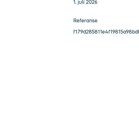
1. juli 2026
Referanse
f179d285811e4f19815a98bd