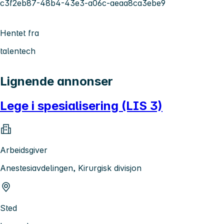
c3f2eb87-48b4-43e3-a06c-aeaa8ca3ebe9
Hentet fra
talentech
Lignende annonser
Lege i spesialisering (LIS 3)
Arbeidsgiver
Anestesiavdelingen, Kirurgisk divisjon
Sted