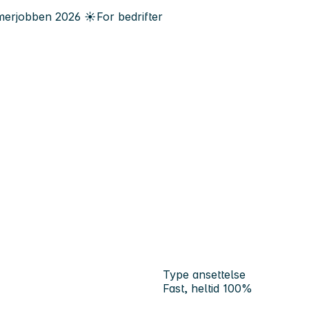
erjobben
2026
☀️
For bedrifter
Type ansettelse
Fast, heltid 100%