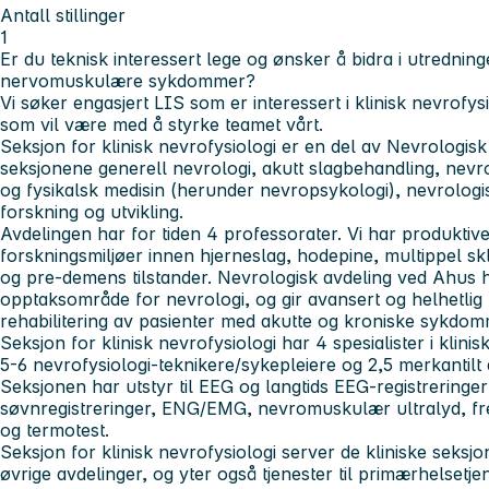
Antall stillinger
1
Er du teknisk interessert lege og ønsker å bidra i utrednin
nervomuskulære sykdommer?
Vi søker engasjert LIS som er interessert i klinisk nevrofys
som vil være med å styrke teamet vårt.
Seksjon for klinisk nevrofysiologi
er en del av
Nevrologisk
seksjonene generell nevrologi, akutt slagbehandling, nevr
og fysikalsk medisin (herunder nevropsykologi), nevrologis
forskning og utvikling.
Avdelingen har for tiden 4 professorater. Vi har produktiv
forskningsmiljøer innen hjerneslag, hodepine, multippel skl
og pre-demens tilstander. Nevrologisk avdeling ved Ahus h
opptaksområde for nevrologi, og gir avansert og helhetlig
rehabilitering av pasienter med akutte og kroniske sykdom
Seksjon for klinisk nevrofysiologi
har 4 spesialister i klinis
5-6 nevrofysiologi-teknikere/sykepleiere og 2,5 merkantilt 
Seksjonen har utstyr til EEG og langtids EEG-registreringer 
søvnregistreringer, ENG/EMG, nevromuskulær ultralyd, f
og termotest.
Seksjon for klinisk nevrofysiologi server de kliniske seks
øvrige avdelinger, og yter også tjenester til primærhelsetje