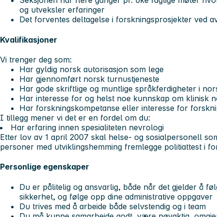
Seksjonen har flere ganger pr. uke faglige møter hvo
og utveksler erfaringer
Det forventes deltagelse i forskningsprosjekter ved a
Kvalifikasjoner
Vi trenger deg som:
Har gyldig norsk autorisasjon som lege
Har gjennomført norsk turnustjeneste
Har gode skriftlige og muntlige språkferdigheter i no
Har interesse for og helst noe kunnskap om klinisk n
Har forskningskompetanse eller interesse for forskn
I tillegg mener vi det er en fordel om du:
Har erfaring innen spesialiteten nevrologi
Etter lov av 1 april 2007 skal helse- og sosialpersonell som 
personer med utviklingshemming fremlegge politiattest i fo
Personlige egenskaper
Du er pålitelig og ansvarlig, både når det gjelder å fø
sikkerhet, og følge opp dine administrative oppgaver
Du trives med å arbeide både selvstendig og i team
Du må kunne samarbeide godt, være nøyaktig, omgjenge