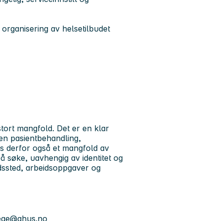
g organisering av helsetilbudet
tort mangfold. Det er en klar
en pasientbehandling,
ss derfor også et mangfold av
il å søke, uavhengig av identitet og
dssted, arbeidsoppgaver og
ege@ahus.no