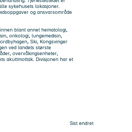
behandling. Tjenestestedet er
alle sykehusets lokasjoner.
rbeidsoppgaver og ansvarsområde
 innen blant annet hematologi,
sin, onkologi, lungemedisin,
å Nordbyhagen, Ski, Kongsvinger
gen ved landets største
råder, overvåkingsenheter,
ts akuttmottak. Divisjonen har et
Sist endret