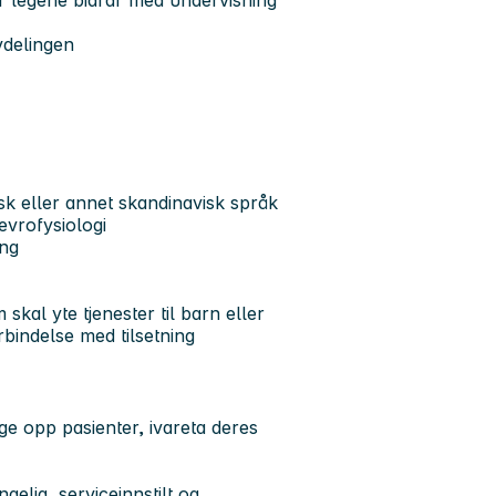
r legene bidrar med undervisning
vdelingen
rsk eller annet skandinavisk språk
evrofysiologi
ing
skal yte tjenester til barn eller
rbindelse med tilsetning
lge opp pasienter, ivareta deres
lig, serviceinnstilt og