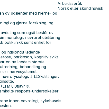
Arbeidsspråk
Norsk eller skandinavisk
gen av pasienter med hjerne- og
iologi og gjerne forskning, og
 avdeling
som også består av
oimmunologi, nevrorehabilitering
k poliklinikk samt enhet for
e og nasjonalt ledende
erose, parkinson, kognitiv svikt
ar en av landets største
 utredning, behandling og
mer i nervesystemet.
k nevrofysiologi, 3 LIS-stillinger,
ansatte.
(LTM), utstyr til
remkalte respons-undersøkelser
jonene innen nevrologi, sykehusets
nesten.