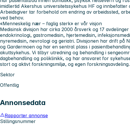
har pasienttilbud innen somatikk, psykisk helsevern og rus
imidlertid Akershus universitetssykehus HF og innbefatter 
Arbeidsgiver tar forbehold om endring av arbeidssted, a
ved behov.
«Menneskelig nær – faglig sterk» er vår visjon
Medisinsk divisjon
har cirka 2000 årsverk og 17 avdelinger
endokrinologi, gastromedisin, hjertemedisin, infeksjonsmedi
nyremedisin, nevrologi og geriatri. Divisjonen har drift p
og Gardermoen og har en sentral plass i pasientbehandlin
akuttsykehus. Vi tilbyr utredning og behandling i sengeom
dagbehandling og poliklinikk, og har ansvaret for sykehuse
stort og aktivt forskningsmiljø, og egen forskningsavdeling.
Sektor
Offentlig
Annonsedata
Rapporter annonse
Stillingsnummer