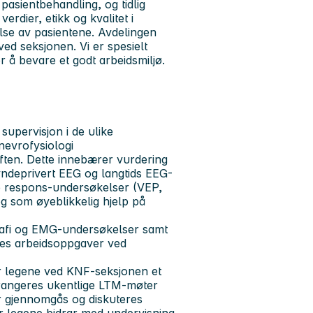
 pasientbehandling, og tidlig
rdier, etikk og kvalitet i
else av pasientene. Avdelingen
ved seksjonen. Vi er spesielt
r å bevare et godt arbeidsmiljø.
 supervisjon i de ulike
 nevrofysiologi
riften. Dette innebærer vurdering
ndeprivert EEG og langtids EEG-
te respons-undersøkelser (VEP,
g som øyeblikkelig hjelp på
ografi og EMG-undersøkelser samt
nes arbeidsoppgaver ved
ar legene ved KNF-seksjonen et
rrangeres ukentlige LTM-møter
er gjennomgås og diskuteres