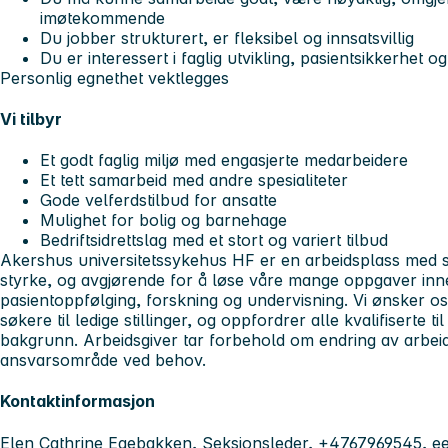
imøtekommende
Du jobber strukturert, er fleksibel og innsatsvillig
Du er interessert i faglig utvikling, pasientsikkerhet o
Personlig egnethet vektlegges
Vi tilbyr
Et godt faglig miljø med engasjerte medarbeidere
Et tett samarbeid med andre spesialiteter
Gode velferdstilbud for ansatte
Mulighet for bolig og barnehage
Bedriftsidrettslag med et stort og variert tilbud
Akershus universitetssykehus HF er en arbeidsplass med s
styrke, og avgjørende for å løse våre mange oppgaver inn
pasientoppfølging, forskning og undervisning. Vi ønsker o
søkere til ledige stillinger, og oppfordrer alle kvalifiserte t
bakgrunn. Arbeidsgiver tar forbehold om endring av arbei
ansvarsområde ved behov.
Kontaktinformasjon
Elen Cathrine Egebakken, Seksjonsleder, +4767969545,
e