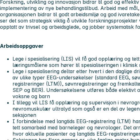
Forskning, utvikling og innovasjon bidrar til god og effektiv
implementering av nye behandlingstilbud. Arbeid med mål, ve
organisasjonen bidrar til godt arbeidsmiljø og god ivaretak
ser det som strategisk viktig å utvikle forskningsprosjekter 
opptatt av trivsel og arbeidsglede, og jobber systematisk fo
Arbeidsoppgaver
Lege i spesialisering (LIS) vil få god opplæring og tett
læringsmålene som hører til spesialiseringen i klinisk
Lege i spesialisering deltar etter hvert i den daglige d
av ulike typer EEG-undersøkelser (standard EEG, søv
registreringer (LTM)), søvnregistreringer og fremkal
SEP og BER). Undersøkelsene utføres både elektivt o
voksne og barn
I tillegg vil LIS få opplæring og supervisjon i nevr
nevromuskulær ultralyd som også er en del av lege
seksjonen
I forbindelse med langtids EEG-registrering (LTM) h
tett samarbeid med barneleger og nevrologer. Det a
hvor aktuelle pasienter og langtids EEG-registrering