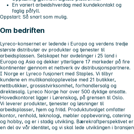
En variert arbeidshverdag med kundekontakt og
faglig påfyll.
Oppstart: Så snart som mulig.
Om bedriften
Lyreco-konsernet er ledende i Europa og verdens tredje
største distributør av produkter og tjenester til
arbeidsplassen. Selskapet har avdelinger i 25 land i
Europa og Asia og dekker ytterligere 17 markeder på fire
kontinenter gjennom et nettverk av distribusjonspartnere.
I Norge er Lyreco fusjonert med Staples. Vi tilbyr
kundene en multikanalopplevelse med 21 butikker,
nettbutikker, grossistvirksomhet, forhandlersalg og
direktesalg. Lyreco Norge har over 500 dyktige ansatte.
Hovedkontoret ligger i Lørenskog, på grensen til Oslo.
Vi leverer produkter, tjenester og løsninger til
arbeidsplasser, hjem og fritid. Produktutvalget omfatter
kontor, renhold, teknologi, møbler oppbevaring, catering
og hobby, og er i stadig utvikling. Bærekraftperspektivet er
en del av vår identitet, og vi skal lede utviklingen i bransjen