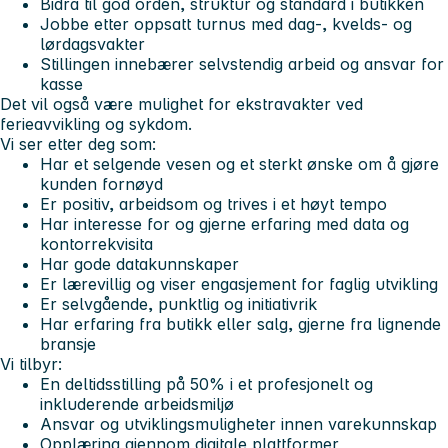
Bidra til god orden, struktur og standard i butikken
Jobbe etter oppsatt turnus med dag-, kvelds- og
lørdagsvakter
Stillingen innebærer selvstendig arbeid og ansvar for
kasse
Det vil også være mulighet for ekstravakter ved
ferieavvikling og sykdom.
Vi ser etter deg som:
Har et selgende vesen og et sterkt ønske om å gjøre
kunden fornøyd
Er positiv, arbeidsom og trives i et høyt tempo
Har interesse for og gjerne erfaring med data og
kontorrekvisita
Har gode datakunnskaper
Er lærevillig og viser engasjement for faglig utvikling
Er selvgående, punktlig og initiativrik
Har erfaring fra butikk eller salg, gjerne fra lignende
bransje
Vi tilbyr:
En deltidsstilling på 50% i et profesjonelt og
inkluderende arbeidsmiljø
Ansvar og utviklingsmuligheter innen varekunnskap
Opplæring gjennom digitale plattformer