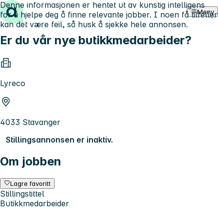
Denne informasjonen er hentet ut av kunstig intelligens
Hopp til innhold
Meny
for å hjelpe deg å finne relevante jobber. I noen få tilfeller
kan det være feil, så husk å sjekke hele annonsen.
Er du vår nye butikkmedarbeider?
Lyreco
4033 Stavanger
Stillingsannonsen er inaktiv.
Om jobben
Lagre favoritt
Stillingstittel
Butikkmedarbeider