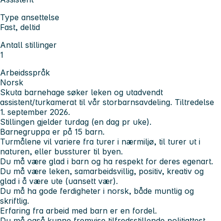
Type ansettelse
Fast, deltid
Antall stillinger
1
Arbeidsspråk
Norsk
Skuta barnehage søker leken og utadvendt
assistent/turkamerat til vår storbarnsavdeling. Tiltredelse
1. september 2026.
Stillingen gjelder turdag (en dag pr uke).
Barnegruppa er på 15 barn.
Turmålene vil variere fra turer i nærmiljø, til turer ut i
naturen, eller bussturer til byen.
Du må være glad i barn og ha respekt for deres egenart.
Du må være leken, samarbeidsvillig, positiv, kreativ og
glad i å være ute (uansett vær).
Du må ha gode ferdigheter i norsk, både muntlig og
skriftlig.
Erfaring fra arbeid med barn er en fordel.
Du må også kunne fremvise tilfredsstillende politiattest.