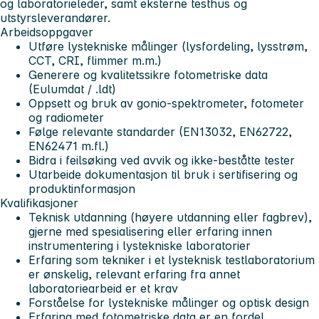
og laboratorieleder, samt eksterne testhus og
utstyrsleverandører.
Arbeidsoppgaver
Utføre lystekniske målinger (lysfordeling, lysstrøm,
CCT, CRI, flimmer m.m.)
Generere og kvalitetssikre fotometriske data
(Eulumdat / .ldt)
Oppsett og bruk av gonio-spektrometer, fotometer
og radiometer
Følge relevante standarder (EN13032, EN62722,
EN62471 m.fl.)
Bidra i feilsøking ved avvik og ikke-beståtte tester
Utarbeide dokumentasjon til bruk i sertifisering og
produktinformasjon
Kvalifikasjoner
Teknisk utdanning (høyere utdanning eller fagbrev),
gjerne med spesialisering eller erfaring innen
instrumentering i lystekniske laboratorier
Erfaring som tekniker i et lysteknisk testlaboratorium
er ønskelig, relevant erfaring fra annet
laboratoriearbeid er et krav
Forståelse for lystekniske målinger og optisk design
Erfaring med fotometriske data er en fordel