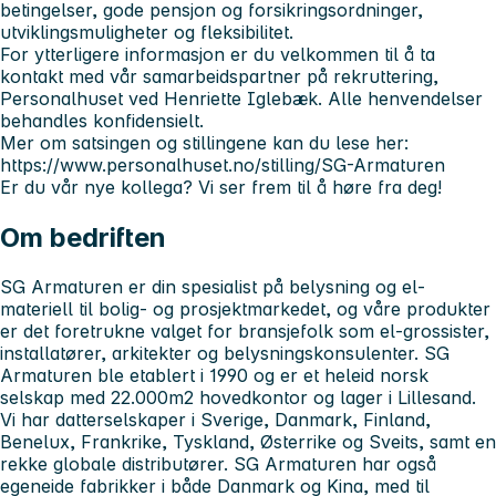
betingelser, gode pensjon og forsikringsordninger,
utviklingsmuligheter og fleksibilitet.
For ytterligere informasjon er du velkommen til å ta
kontakt med vår samarbeidspartner på rekruttering,
Personalhuset ved Henriette Iglebæk. Alle henvendelser
behandles konfidensielt.
Mer om satsingen og stillingene kan du lese her:
https://www.personalhuset.no/stilling/SG-Armaturen
Er du vår nye kollega?
Vi ser frem til å høre fra deg!
Om bedriften
SG Armaturen er din spesialist på belysning og el-
materiell til bolig- og prosjektmarkedet, og våre produkter
er det foretrukne valget for bransjefolk som el-grossister,
installatører, arkitekter og belysningskonsulenter. SG
Armaturen ble etablert i 1990 og er et heleid norsk
selskap med 22.000m2 hovedkontor og lager i Lillesand.
Vi har datterselskaper i Sverige, Danmark, Finland,
Benelux, Frankrike, Tyskland, Østerrike og Sveits, samt en
rekke globale distributører. SG Armaturen har også
egeneide fabrikker i både Danmark og Kina, med til