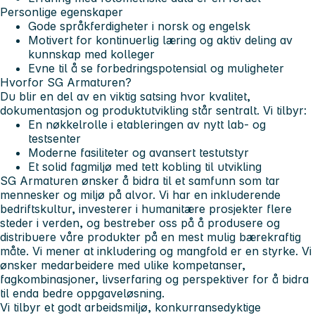
Personlige egenskaper
Gode språkferdigheter i norsk og engelsk
Motivert for kontinuerlig læring og aktiv deling av
kunnskap med kolleger
Evne til å se forbedringspotensial og muligheter
Hvorfor SG Armaturen?
Du blir en del av en viktig satsing hvor kvalitet,
dokumentasjon og produktutvikling står sentralt. Vi tilbyr:
En nøkkelrolle i etableringen av nytt lab- og
testsenter
Moderne fasiliteter og avansert testutstyr
Et solid fagmiljø med tett kobling til utvikling
SG Armaturen ønsker å bidra til et samfunn som tar
mennesker og miljø på alvor. Vi har en inkluderende
bedriftskultur, investerer i humanitære prosjekter flere
steder i verden, og bestreber oss på å produsere og
distribuere våre produkter på en mest mulig bærekraftig
måte. Vi mener at inkludering og mangfold er en styrke. Vi
ønsker medarbeidere med ulike kompetanser,
fagkombinasjoner, livserfaring og perspektiver for å bidra
til enda bedre oppgaveløsning.
Vi tilbyr et godt arbeidsmiljø, konkurransedyktige