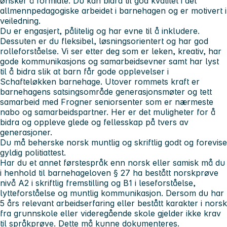
ønsker å formidle. Du kan bidra til god kvalitet i det
allmennpedagogiske arbeidet i barnehagen og er motivert i
veiledning.
Du er engasjert, pålitelig og har evne til å inkludere.
Dessuten er du fleksibel, løsningsorientert og har god
rolleforståelse. Vi ser etter deg som er leken, kreativ, har
gode kommunikasjons og samarbeidsevner samt har lyst
til å bidra slik at barn får gode opplevelser i
Schafteløkken barnehage. Utover rommets kraft er
barnehagens satsingsområde generasjonsmøter og tett
samarbeid med Frogner seniorsenter som er nærmeste
nabo og samarbeidspartner. Her er det muligheter for å
bidra og oppleve glede og fellesskap på tvers av
generasjoner.
Du må beherske norsk muntlig og skriftlig godt og forevise
gyldig politiattest.
Har du et annet førstespråk enn norsk eller samisk må du
i henhold til barnehageloven § 27 ha bestått norskprøve
nivå A2 i skriftlig fremstilling og B1 i leseforståelse,
lytteforståelse og muntlig kommunikasjon. Dersom du har
5 års relevant arbeidserfaring eller bestått karakter i norsk
fra grunnskole eller videregående skole gjelder ikke krav
til språkprøve. Dette må kunne dokumenteres.