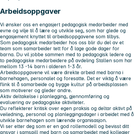
Arbeidsoppgaver
Vi ønsker oss en engasjert pedagogisk medarbeider med
evne og vilje til å lære og utvikle seg, som har glede og
engasjement knyttet til arbeidsoppgavene som tilbys.
Som pedagogisk medarbeider hos oss blir du del av et
team som samarbeider tett for å lage gode dager for
barna. Du vil jobbe sammen med to pedagogisk ledere og
to pedagogiske medarbeidere på avdeling Stallen som har
mellom 13 -14 barn i alderen 1-3 år.
Arbeidsoppgavene vil være direkte arbeid med barna i
barnehagen, personalet og foresatte. Det er viktig å være
flink til å samarbeide og bygge kultur på arbeidsplassen
som motiverer og gleder andre.
Aktiv deltakelse i planlegging, gjennomføring og
evaluering av pedagogiske aktiviteter.
Du reflekterer kritisk over egen praksis og deltar aktivt på
veiledning, personal og planleggingsdager i arbeidet med å
utvikle barnehagen som lærende organisasjon.
Vi ser etter deg som er en god rollemodell og bevisst ditt
ansvar i samspill med barn og samarbeidet med kollegier